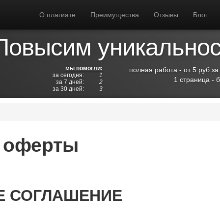
О плагиате
Преимущества
Отзывы
Блог
Повысим уникальност
мы помогли:
полная работа - от 5 руб за
за сегодня:
1
1 страница - 
за 7 дней:
2
за 30 дней:
3
 оферты
Е СОГЛАШЕНИЕ