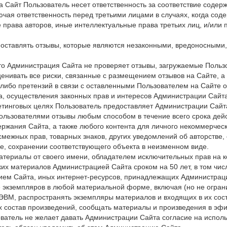
 на Сайт Пользователь несет ответственность за соответствие сод
чая ответственность перед третьими лицами в случаях, когда сод
е права авторов, иные интеллектуальные права третьих лиц, и/ил
 оставлять отзывы, которые являются незаконными, вредоносными
 что Администрация Сайта не проверяет отзывы, загружаемые Поль
ценивать все риски, связанные с размещением отзывов на Сайте, а
либо претензий в связи с оставленными Пользователем на Сайте 
а, осуществления законных прав и интересов Администрации Сайта
кетинговых целях Пользователь предоставляет Администрации Сай
ользователями отзывы любым способом в течение всего срока дей
ржания Сайта, а также любого контента для личного некоммерческ
 смежных прав, товарных знаков, других уведомлений об авторстве,
, сохранении соответствующего объекта в неизменном виде.
атериалы от своего имени, обладателем исключительных прав на к
ких материалов Администрацией Сайта сроком на 50 лет, в том чис
ием Сайта, иных интернет-ресурсов, принадлежащих Администраци
 экземпляров в любой материальной форме, включая (но не огранич
 ЭВМ, распространять экземпляры материалов и входящих в их сос
х состав произведений, сообщать материалы и произведения в эфи
ователь не желает давать Администрации Сайта согласие на испо