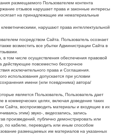
ержания размещаемого Пользователем контента
ержание отзывов нарушает права и законные интересы
и посягает на принадлежащие им нематериальные
, клеветническими, нарушают права интеллектуальной
зователем посредством Сайта. Пользователь осознает
 также возместить все убытки Администрации Сайта в
отзывами.
, в том числе осуществления обеспечения правовой
та действующее повсеместно бессрочное
ствия исключительного права и Соглашения.
ого использования допускается при условии
 сохранения имени (или псевдонима) автора/
оторые является Пользователь, Пользователь дает
ле в коммерческих целях, включая доведение таких
и Сайта, воспроизводить материалы и входящие в их
иваясь этим) звуко-, видеозапись, запись
тав произведений, публично демонстрировать или
р, по кабелю, переводить или иным способом
льзование размещаемых им материалов на указанных