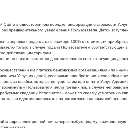
ей Сайта в одностороннем порядке, информация о стоимости Услу
 без предварительного уведомления Пользователя. Датой вступлен
тся в порядке предоплаты в размере 100% от стоимости приобрет
ователю только в случае подачи Пользователем соответствующей за
асно действующим тарифам.
ости по оплате считается день зачисления соответствующих дене
и осуществлении им платежа банковскими организациями или иным
писанием Услуг, их ценой, условиями приобретения и способом пол
нность за ошибки, которые допущены им при оплате Услуг. Админис
 возникнуть у Пользователя и/или третьих лиц в случае неправиль
 требуемых сведений Исполнитель может по своему усмотрению счи
оятельно идентифицировать платеж согласно данным собственного
сайта адрес электронной почты через любую форму, размещенную 
трации сайта.