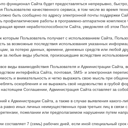
 что функционал Сайта будет предоставляться непрерывно, быстро
Пользователю качественного сервиса, в том числе во время техн
должно быть сообщено по адресу электронной почты поддержки Сай
ить профилактические работы в программно-аппаратном комплексе
кращая время неработоспособности Сайта, уведомляя об этом Поль
к которым Пользователь получает с использованием Сайта, Пользо
ность за возможные последствия использования указанных информац
цам, за потерю данных, времени, денежных средств или любой дру
сти за любые виды убытков, произошедшие вследствие использован
 все виды взаимодействия Пользователя и Администрации Сайта, в
дством интерфейса Сайта, почтовая, SMS- и электронная переписк
пимость и внимательность и четко выражать свою мысль при общен
треблять оскорбления и не выражать своё недовольство в грубой 
в настоящем Соглашении, Администрация Сайта оставляет за собой
аний к Администрации Сайта, а также в случае выявления какого
а равно иных личных неимущественных прав третьих лиц в связи 
претензии, пожелании или предполагаемом нарушении путем напр
и составляет 7 (семь) рабочих дней, если иной специальный срок