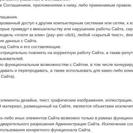
ные Соглашением, приложениями к нему, либо применимым правом.
глашения.
ированный доступ к другим компьютерным системам или сетям, к к
торые приведут к вмешательству или нарушению работы Сайта, сер
дель «плати за клик» (pay–per–click), любой «скрытый текст», dee
ия данных с Сайта.
 код Сайта и его составляющие.
т отрицательно повлиять на корректную работу Сайта, а также реп
льзователей.
 по функциональным возможностям с Сайтом, в том числе конкури
родавать и перепродавать, а также использовать для каких-либо ко
 Сайта).
е элементы дизайна, текст, графические изображения, иллюстрации
й материал, размещенный на Сайте, являются объектами исключи
ких-либо иных элементов Сайта возможно только в рамках функцио
редварительного разрешения Администрации Сайта. Исключение со
пользования конкретного функционала Сайта.