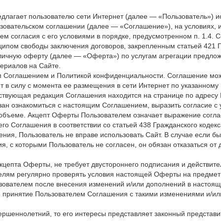
едлагает пользователю сети Интернет (далее — «Пользователь») ис
ьзовательском соглашении (далее — «Соглашение»), на условиях,
м согласия с его условиями в порядке, предусмотренном п. 1.4. С
нципом свободы заключения договоров, закрепленным статьей 421 
бличную оферту (далее — «Оферта») по услугам агрегации предл
ериалов на Сайте.
м Соглашением и Политикой конфиденциальности. Соглашение може
 в силу с момента ее размещения в сети Интернет по указанному 
ствующая редакция Соглашения находится на странице по адресу
язан ознакомиться с настоящим Соглашением, выразить согласие с
 объеме. Акцепт Оферты Пользователем означает выражение согла
о Соглашения в соответствии со статьей 438 Гражданского кодекс
ния, Пользователь не вправе использовать Сайт. В случае если б
, с которыми Пользователь не согласен, он обязан отказаться от 
цепта Оферты, не требует двустороннего подписания и действите
телям регулярно проверять условия настоящей Оферты на предме
зователем после внесения изменений и/или дополнений в настоящ
 принятие Пользователем Соглашения с такими изменениями и/или
вершеннолетний, то его интересы представляет законный представи