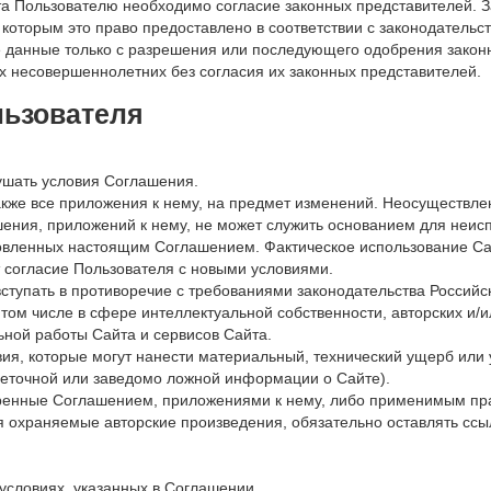
йта Пользователю необходимо согласие законных представителей. 
 которым это право предоставлено в соответствии с законодател
 данные только с разрешения или последующего одобрения закон
 несовершеннолетних без согласия их законных представителей.
льзователя
рушать условия Соглашения.
также все приложения к нему, на предмет изменений. Неосуществл
ния, приложений к нему, не может служить основанием для неисп
овленных настоящим Соглашением. Фактическое использование Са
 согласие Пользователя с новыми условиями.
 вступать в противоречие с требованиями законодательства Росси
том числе в сфере интеллектуальной собственности, авторских и/и
ьной работы Сайта и сервисов Сайта.
твия, которые могут нанести материальный, технический ущерб или
неточной или заведомо ложной информации о Сайте).
отренные Соглашением, приложениями к нему, либо применимым пр
 охраняемые авторские произведения, обязательно оставлять ссылк
 условиях, указанных в Соглашении.