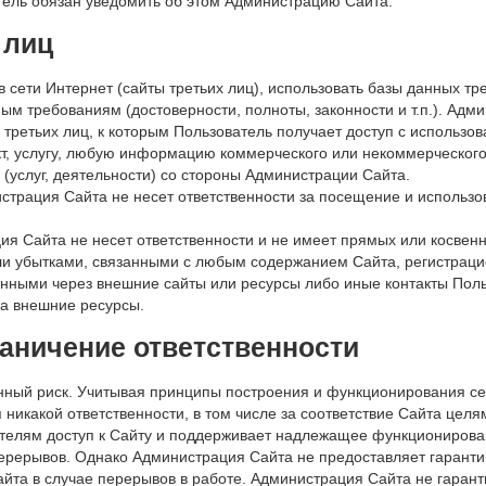
ель обязан уведомить об этом Администрацию Сайта.
 лиц
в сети Интернет (сайты третьих лиц), использовать базы данных тр
ым требованиям (достоверности, полноты, законности и т.п.). Адм
ретьих лиц, к которым Пользователь получает доступ с использов
кт, услугу, любую информацию коммерческого или некоммерческого
(услуг, деятельности) со стороны Администрации Сайта.
истрация Сайта не несет ответственности за посещение и использо
ция Сайта не несет ответственности и не имеет прямых или косвен
убытками, связанными с любым содержанием Сайта, регистрацией
нными через внешние сайты или ресурсы либо иные контакты Польз
а внешние ресурсы.
граничение ответственности
енный риск. Учитывая принципы построения и функционирования се
никакой ответственности, в том числе за соответствие Сайта целя
телям доступ к Сайту и поддерживает надлежащее функционирован
 перерывов. Однако Администрация Сайта не предоставляет гарант
та в случае перерывов в работе. Администрация Сайта не гарантир