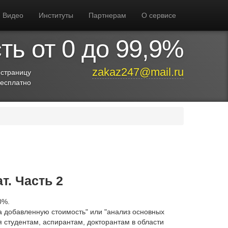
Видео
Институты
Партнерам
О сервисе
ь от 0 до 99,9%
zakaz247@mail.ru
 страницу
бесплатно
т. Часть 2
0%.
на добавленную стоимость" или "анализ основных
 студентам, аспирантам, докторантам в области