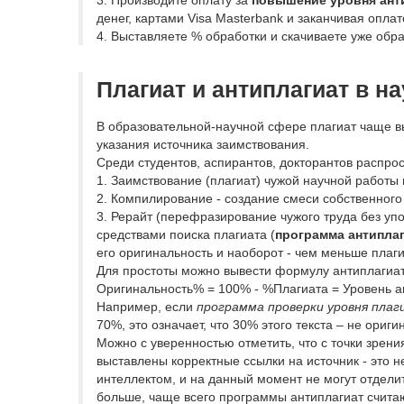
3. Производите оплату за
повышение уровня анти
денег, картами Visa Masterbank и заканчивая опла
4. Выставляете % обработки и скачиваете уже обр
Плагиат и антиплагиат в н
В образовательной-научной сфере плагиат чаще выр
указания источника заимствования.
Среди студентов, аспирантов, докторантов распрос
1. Заимствование (плагиат) чужой научной работы
2. Компилирование - создание смеси собственного
3. Рерайт (перефразирование чужого труда без уп
средствами поиска плагиата (
программа антипла
его оригинальность и наоборот - чем меньше плаг
Для простоты можно вывести формулу антиплагиат
Оригинальность% = 100% - %Плагиата = Уровень 
Например, если
программа проверки уровня пла
70%, это означает, что 30% этого текста – не ориг
Можно с уверенностью отметить, что с точки зрени
выставлены корректные ссылки на источник - это 
интеллектом, и на данный момент не могут отдели
больше, чаще всего программы антиплагиат считаю