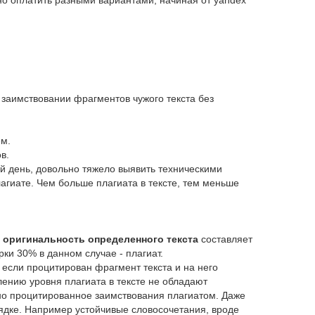
жно оплатить разными вариантами, начиная от yandex
 заимствовании фрагментов чужого текста без
ем.
в.
ий день, довольно тяжело выявить техническими
агиатe. Чем больше плагиата в тексте, тем меньше
о
оригинальность определенного текста
составляет
рки 30% в данном случае - плагиат.
 если процитирован фрагмент текста и на него
ению уровня плагиата в тексте не обладают
тно процитированное заимствования плагиатом. Даже
рядке. Например устойчивые словосочетания, вроде