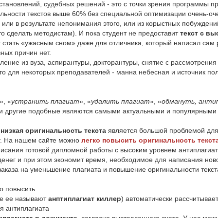
тановлений, судебных решений - это с точки зрения программы про
нальности текстов выше 60% без специальной оптимизации очень-оч
или в результате непонимания этого, или из корыстных побуждени
о сделать методистам). И пока студент не предоставит
текст с в
т стать «ужасным сном» даже для отличника, который написал сам 
ных причин нет.
сление из вуза, аспирантуры, докторантуры, снятие с рассмотрения
, то для некоторых преподавателей - манна небесная и источник п
», «
устранить плагиат
», «
удалить плагиат
», «
обмануть, анти
 и другие подобные являются самыми актуальными и популярными с
,
низкая оригинальность текста
является большой проблемой для 
у. На нашем сайте можно
легко повысить оригинальность текст
исания готовой дипломной работы с высоким уровнем антиплагиа
о денег и при этом экономит время, необходимое для написания но
заказа на уменьшение плагиата и повышение оригинальности текста 
о повысить.
ие ее называют
анптиплагиат киллер
) автоматически рассчитывае
я антиплагиата