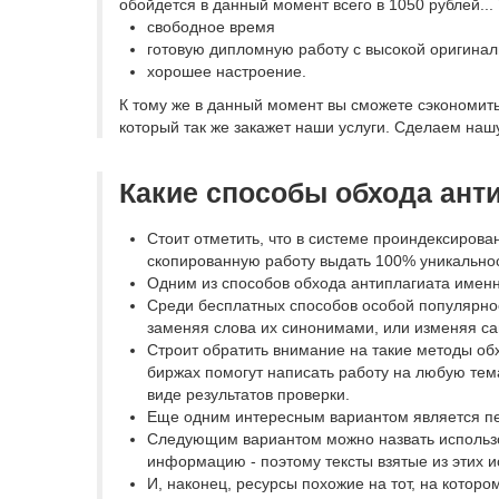
обойдется в данный момент всего в 1050 рублей... 
свободное время
готовую дипломную работу с высокой оригина
хорошее настроение.
К тому же в данный момент вы сможете сэкономить
который так же закажет наши услуги. Сделаем нашу
Какие способы обхода ант
Стоит отметить, что в системе проиндексирова
скопированную работу выдать 100% уникальност
Одним из способов обхода антиплагиата именн
Среди бесплатных способов особой популярно
заменяя слова их синонимами, или изменяя са
Строит обратить внимание на такие методы обх
биржах помогут написать работу на любую тема
виде результатов проверки.
Еще одним интересным вариантом является пере
Следующим вариантом можно назвать использов
информацию - поэтому тексты взятые из этих и
И, наконец, ресурсы похожие на тот, на кото