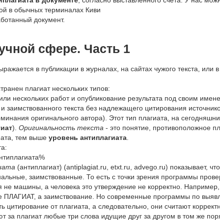
плагиата в документе
, согласно выставленного счета. У нас мо
той в обычных терминалах Киви
аботанный документ.
аучной сфере. Часть 1
ажается в публикации в журналах, на сайтах чужого текста, или в
транен плагиат нескольких типов:
 или нескольких работ и опубликование результата под своим имен
 и заимствованного текста без надлежащего цитирования источнико
оминания оригинального автора). Этот тип плагиата, на сегодняшн
гиат
).
Оригинальность текста
- это понятие, противоположное пл
иата, тем выше
уровень антиплагиата
.
а:
антиплагиата%
гиата
(антиплагиат) (antiplagiat.ru, etxt.ru, advego.ru) показывает, чт
инальные, заимствованные. То есть с точки зрения программы прове
я не машины, а человека это утверждение не корректно. Например,
не ПЛАГИАТ, а заимствование. Но современные программы по выявл
ть цитирование от плагиата, а следовательно, они считают коррек
т за плагиат любые три слова идущие друг за другом в том же по