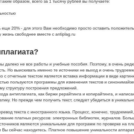
Таким образом, всего за 1 тысячу рублей вы получаете:
льностью
 еще 20% - для этого Вам необходимо просто оставить положитель
 жизнь свободнее вместе с antiplag.ru
иплагиата?
ны далеко не все работы и учебные пособия. Поэтому, в очень ред
ь. Но выискивать именно те источники не выход и очень трудоемк
о с отчетным текстом является вставка информации в виде картинк
стью пользуются программы для изменения текстов и синонимайзе
му структуру построения предложений.
ода антиплагиата, как биржи рерайтинга и копирайтинга, и написа
тику. Но прежде чем получить текст, следует убедиться в уникаль
вод текста с иностранного языка. Процесс, конечно, трудоемкий,
ание платных ресурсов: электронных библиотек, журналов. Больш
сточников являются уникальными для программ по проверке на пла
ром Вы сейчас находитесь. Платное повышение уникальности аппар