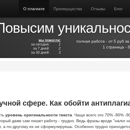
О плагиате
Преимущества
Отзывы
Блог
Повысим уникальност
мы помогли:
полная работа - от 5 руб за
за сегодня:
1
1 страница - 
за 7 дней:
2
за 30 дней:
3
учной сфере. Как обойти антиплагиа
ыть
уровень оригинальности текста
. Чаще всего это 70% -80% -9
оторый даже сам пишет работу - трудно. Ведь фразы вроде "налог 
, а по-другому их не сформулируешь. Особенно трудно приходится