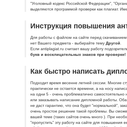
"Уголовный кодекс Российской Федерации", "Орган
выделяются программой проверки как плагиат. Име
Инструкция повышения ант
Для работы с файлом на сайте перед скачиванием 
нет Вашего предмета - выбирайте тему
Другой
.
Если antiplagiat.ru считает вашу работу подозри
букв и восклицательных знаков при проверке!
Как быстро написать дипл
Подходит время весенне летней сессии. Многие ст
практически не остается времени, а на носу напи
на одни 5 - очень проблематично самостоятельно 
или заказывать написание дипломной работы. Оба 
не даст гарантию, что она будет "нормальной", зак
очень простое решение такой проблемы. Вы сможет
вашей теме (таких сайтов очень много ). При необ
"пропустить" эту работу на сайте для повышения е