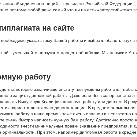
изация объединенных наций", "президент Российской Федерации ", 
нно поэтому любой даже самый что ни на есть «авторский»текст 
иплагиата на сайте
необходимо указать тему Вашей работы и выбрать область наук в к
тельной - уменьшайте ползунком процент обработки. Мы повысим Ан
омную работу
уденты, которые заканчиваю институт вынуждены работать, чтобы с
сание и защита дипломной работы. Даже если Вы в совершенстве зн
написать Выпускную Квалификационную работу или диплом. В резул
этих варианта достаточно дорогостоящие. В среднем нормальная го
азывать работу в наше время - тоже очень опасно т.к. неизвестно на
е очень быстро написать нужную Вам работу. Достаточно просто н
ходимости внести минимальные правки (название предприятия, и т.д
е оригинальности. При этом, например дипломная работа в среднем