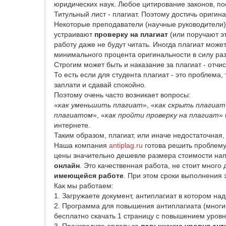
юридических наук. Любое цитирование законов, пос
Титульный лист - плагиат. Поэтому достичь ориги
Некоторые преподаватели (научные руководители) 
устраивают
проверку на плагиат
(или поручают эт
работу даже не будут читать. Иногда плагиат може
минимального процента оригинальности в силу раз
Строгим может быть и наказание за плагиат - отчи
То есть если для студента плагиат - это проблема
заплати и сдавай спокойно.
Поэтому очень часто возникает вопросы:
«
как уменьшить плагиат
», «
как скрыть плагиат
плагиатом
», «
как пройти проверку на плагиат
»
интернете.
Таким образом, плагиат, или иначе недостаточная
Наша компания
antiplag.ru
готова решить проблем
цены значительно дешевле размера стоимости нап
онлайн
. Это качественная работа, не стоит мног
имеющейся работе
. При этом сроки выполнения 
Как мы работаем:
1. Загружаете документ, антиплагиат в котором над
2. Программа для повышения антиплагиата (мног
бесплатно скачать 1 страницу с повышением уровн