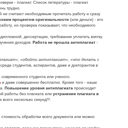
верки - плагиат. Список литературы - плагиат.
ень трудно.
й не считают необходимым прочитать работу и сразу
ысоким процентом оригинальности
(или деньги) - его
работу, но проверка показывает, что необходимого
 дипломной, диссертации, требование уплатить взятку.
олучения доходов.
Работа не прошла антиплагиат
-
плагиат
», «
обойти антиплагиат
», «
что делать с
реди студентов, аспирантов, даже и докторантов в
современного студента или ученого.
а
и даже совершенно бесплатно. Кроме того - наши
та.
Повышение уровня антиплагиата
происходит
вой работы без плагиата или
устранение плагиата в
всего несколько секунд!!!.
т стоимость обработки всего документа или можно