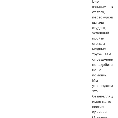
Вне
зависимости
от того,
первокурсник
вы или
студент,
успевший
пройти
огонь и
медные
трубы, вам
определенно
понадобится
наша
помощь.
Мы
утверждаем
это
безапелляцио
имея на то
веские
причины.
Ответьте