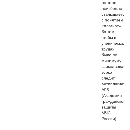
он тоже
неизбежно
сталкивается
с понятием
«плагиат».
За тем,
чтобы в
ученических
трудах
было по
минимуму
заимствований
зорко
следит
антиплагиат
АГЗ
(Академия
гражданской
защиты
МЧС
России).