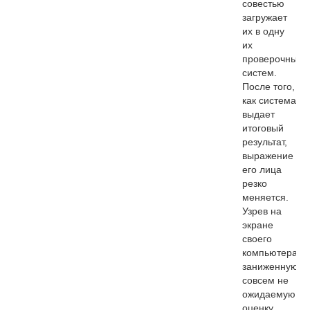
совестью
загружает
их в одну
их
проверочных
систем.
После того,
как система
выдает
итоговый
результат,
выражение
его лица
резко
меняется.
Узрев на
экране
своего
компьютера
заниженную,
совсем не
ожидаемую
оценку,