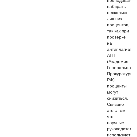
преподавател
набирать
несколько
лишних
процентов,
так как при
проверке
на
антиплагиат
АГП
(Академия
Генеральной
Прокуратуры
РФ)
проценты
могут
снизиться.
Связано
это с тем,
что
научные
руководители
используют