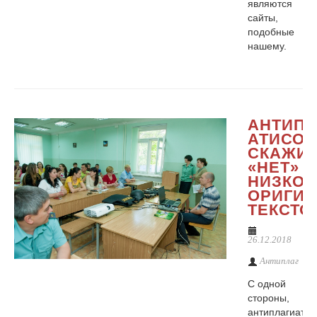
являются
сайты,
подобные
нашему.
АНТИПЛ
АТИСО:
СКАЖИ
«НЕТ»
НИЗКОЙ
ОРИГИ
ТЕКСТО
26.12.2018
Антиплаг
С одной
стороны,
антиплагиат