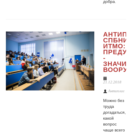
добра.
АНТИПЛ
СПБНИ
ИТМО:
ПРЕДУ
-
ЗНАЧИТ
ВООРУ
21.12.2018
Антиплаг
Можно без
труда
догадаться,
какой
вопрос
чаще всего