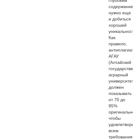
глубоким
содержанием,
нужно еще
и добиться
хорошей
уникальности.
Как
правило,
антиплагиат
АГАУ
(Алтайский
государственн
аграрный
университет)
должен
показывать
от 70 до
85%
оригинальност
чтобы
удовлетворить
всем
требованиям.