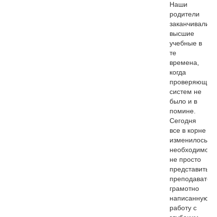
Наши
родители
заканчивали
высшие
учебные в
те
времена,
когда
проверяющих
систем не
было и в
помине.
Сегодня
все в корне
изменилось:
необходимо
не просто
представить
преподавател
грамотно
написанную
работу с