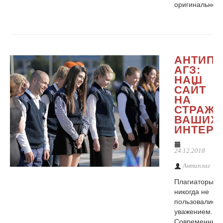
оригинальност
АНТИПЛ
АГЗ:
НАШ
САЙТ
НА
СТРАЖЕ
ВАШИХ
ИНТЕРЕ
24.12.2018
Антиплаг
Плагиаторы
никогда не
пользовались
уважением.
Современные