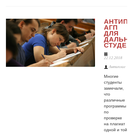
АНТИПЛ
АГП
ДЛЯ
ДАЛЬН
СТУДЕН
22.12.2018
Антиплаг
Многие
студенты
замечали,
что
различные
программы
по
проверке
на плагиат
одной и той