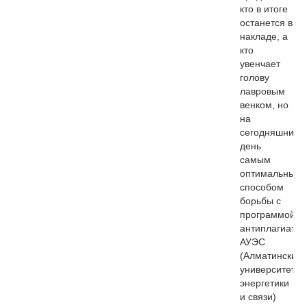
кто в итоге
останется в
накладе, а
кто
увенчает
голову
лавровым
венком, но
на
сегодняшний
день
самым
оптимальным
способом
борьбы с
программой
антиплагиат
АУЭС
(Алматинский
университет
энергетики
и связи)