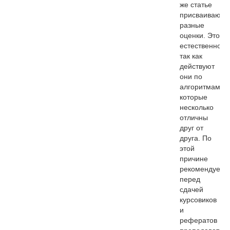
же статье
присваивают
разные
оценки. Это
естественно,
так как
действуют
они по
алгоритмам,
которые
несколько
отличны
друг от
друга. По
этой
причине
рекомендуетс
перед
сдачей
курсовиков
и
рефератов