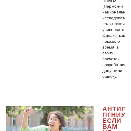
ПНИПУ
(Пермский
национальный
исследователь
политехническ
университет).
Однако, как
показало
время, в
своих
расчетах
разработчики
допустили
ошибку.
АНТИПЛ
ПГНИУ:
ЕСЛИ
ВАМ