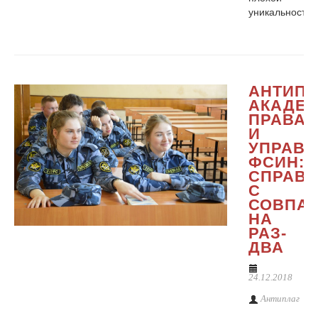
уникальностью
АНТИПЛ
АКАДЕ
ПРАВА
И
УПРАВЛ
ФСИН:
СПРАВ
С
СОВПА
НА
РАЗ-
ДВА
24.12.2018
Антиплаг