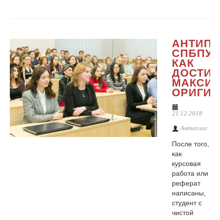
АНТИПЛ
СПБПУ:
КАК
ДОСТИ
МАКСИ
ОРИГИ
21.12.2018
Антиплаг
После того,
как
курсовая
работа или
реферат
написаны,
студент с
чистой