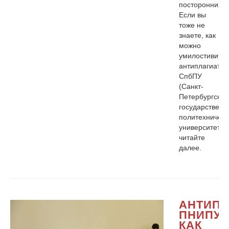
посторонних.
Если вы
тоже не
знаете, как
можно
умилостивить
антиплагиат
СпбПУ
(Санкт-
Петербургский
государственн
политехническ
университет),
читайте
далее.
АНТИПЛ
ПНИПУ:
КАК