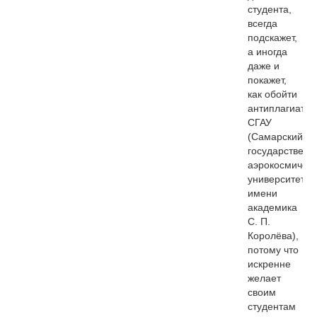
студента,
всегда
подскажет,
а иногда
даже и
покажет,
как обойти
антиплагиат
СГАУ
(Самарский
государственн
аэрокосмичес
университет
имени
академика
С. П.
Королёва),
потому что
искренне
желает
своим
студентам