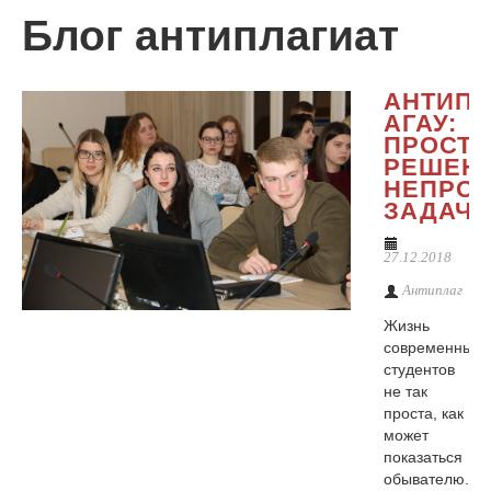
Блог антиплагиат
О сервисе
АНТИПЛ
АГАУ:
ПРОСТО
РЕШЕН
НЕПРО
ЗАДАЧИ
27.12.2018
Антиплаг
Жизнь
современных
студентов
не так
проста, как
может
показаться
обывателю.