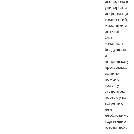
исследователь
университет
информацион
технологий,
механики и
оптики).
Эта
коварная,
бездушная
и
непредсказуе
программа
выпила
немало
крови у
студентов,
поэтому ко
встрече с
ней
необходимо
тщательно
готовиться.