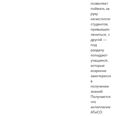
позволяет
поймать за
руку
нечистоплотн
студентов,
привыкших
лениться, с
другой —
под
раздачу
попадают
учащиеся,
которые
искренне
заинтересова
в
получении
знаний.
Получается,
что
антиплагиат
АТиСО