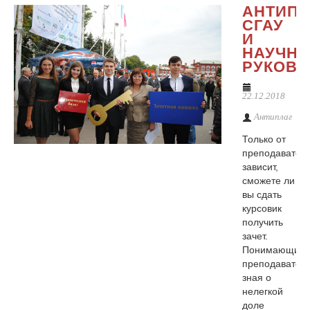
АНТИПЛ
СГАУ
И
НАУЧН
РУКОВО
22.12.2018
Антиплаг
Только от
преподавател
зависит,
сможете ли
вы сдать
курсовик
получить
зачет.
Понимающий
преподаватель
зная о
нелегкой
доле