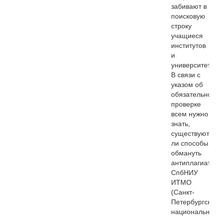
забивают в
поисковую
строку
учащиеся
институтов
и
университетов
В связи с
указом об
обязательной
проверке
всем нужно
знать,
существуют
ли способы
обмануть
антиплагиат
СпбНИУ
ИТМО
(Санкт-
Петербургский
национальный