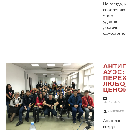
Не всегда, к
сожалению,
этого
удается
достичь
самостоятельн
АНТИПЛ
АУЭС:
ПЕРЕХИ
ЛЮБОЙ
ЦЕНОЙ
26.12.2018
Антиплаг
Ажиотаж
вокруг