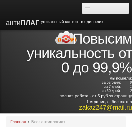
анти
ПЛАГ
уникальный контент в один клик
Повысим
О плагиате
уникальность от
Преимущества
0 до 99,9%
Отзывы
мы помогли:
за сегодня:
0
Блог
за 7 дней:
1
за 30 дней:
2
полная работа - от 5 руб за страницу
Видео
1 страница - бесплатно
zakaz247@mail.ru
Институты
Главная
›
Блог антиплагиат
Партнерам