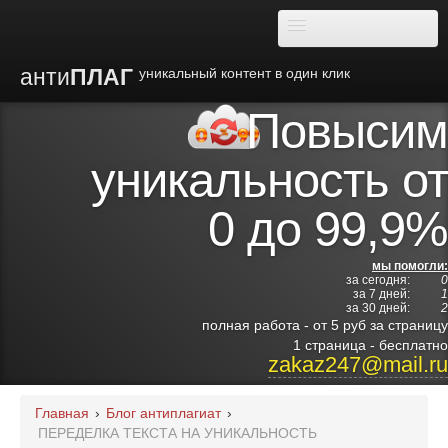
анти
ПЛАГ
уникальный контент в один клик
Повысим
О плагиате
уникальность от
Преимущества
0 до 99,9%
Отзывы
мы помогли:
за сегодня:
0
Блог
за 7 дней:
1
за 30 дней:
2
полная работа - от 5 руб за страницу
Видео
1 страница - бесплатно
zakaz247@mail.ru
Институты
Главная
›
Блог антиплагиат
›
ПЕРЕДЕЛКА ТЕКСТА НА УНИКАЛЬНОСТЬ
Партнерам