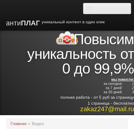
анти
ПЛАГ
уникальный контент в один клик
Повысим
О плагиате
уникальность от
Преимущества
0 до 99,9%
Отзывы
мы помогли:
за сегодня:
1
Блог
за 7 дней:
2
за 30 дней:
3
полная работа - от 5 руб за страницу
Видео
1 страница - бесплатно
zakaz247@mail.ru
Институты
Главная
›
Видео
Партнерам