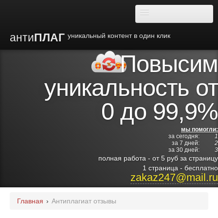
анти
ПЛАГ
уникальный контент в один клик
Повысим
О плагиате
уникальность от
Преимущества
0 до 99,9%
Отзывы
мы помогли:
за сегодня:
1
Блог
за 7 дней:
2
за 30 дней:
3
полная работа - от 5 руб за страницу
Видео
1 страница - бесплатно
zakaz247@mail.ru
Институты
Главная
›
Антиплагиат отзывы
Партнерам