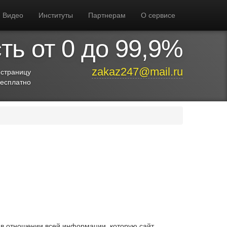
Видео
Институты
Партнерам
О сервисе
ь от 0 до 99,9%
zakaz247@mail.ru
 страницу
бесплатно
в отношении всей информации, которую сайт