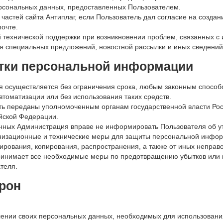
ерсональных данных, предоставленных Пользователем.
 частей сайта Антиплаг, если Пользователь дал согласие на создан
почте.
 технической поддержки при возникновении проблем, связанных с 
ия специальных предложений, новостной рассылки и иных сведений 
отки персональной информации
я осуществляется без ограничения срока, любым законным способ
томатизации или без использования таких средств.
ть переданы уполномоченным органам государственной власти Рос
йской Федерации.
анных Администрация вправе не информировать Пользователя об у
низационные и технические меры для защиты персональной инфор
кирования, копирования, распространения, а также от иных неправ
ринимает все необходимые меры по предотвращению убытков или 
теля.
орон
ении своих персональных данных, необходимых для использования с