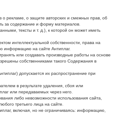
в о рекламе, о защите авторских и смежных прав, об
сть за содержание и форму материалов.
нными, тексты и т. д.), к которой он может иметь
ектом интеллектуальной собственности, права на
ю информацию на сайте Антиплаг.
странять или создавать производные работы на основе
разрешены собственниками такого Содержания в
Антиплаг) допускается их распространение при
ателем в результате удаления, сбоя или
плаг или передаваемых через него.
ования либо невозможности использования сайта,
юбого третьего лица на сайте.
иплаг, включая, но не ограничиваясь: информацию,