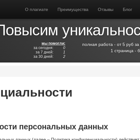
О плагиате
Преимущества
Отзывы
Блог
Повысим уникальност
мы помогли:
полная работа - от 5 руб за
за сегодня:
0
1 страница - 
за 7 дней:
1
за 30 дней:
2
нциальности
ости персональных данных
льных данных (далее – Политика конфиденциальности) действует 