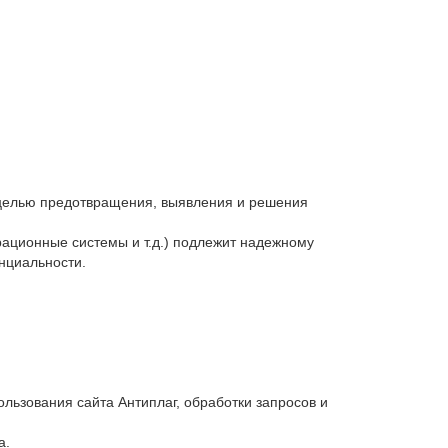
с целью предотвращения, выявления и решения
ационные системы и т.д.) подлежит надежному
нциальности.
льзования сайта Антиплаг, обработки запросов и
а.