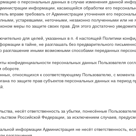
формацию о персональных данных в случае изменения данной инфо
Администрации информации, касающейся обработки его персональн
тель вправе требовать от Администрации уточнения его персональ
олными, устаревшими, неточными, незаконно полученными или не
коном меры по защите своих прав. Для этого достаточно уведомит
ючительно для целей, указанных в п. 4 настоящей Политики конфи
формации в тайне, не разглашать без предварительного письменно
бо разглашение иными возможными способами переданных персона
иты конфиденциальности персональных данных Пользователя согл
 обороте.
анных, относящихся к соответствующему Пользователю, с момента 
ргана по защите прав субъектов персональных данных на период п
й.
льства, несёт ответственность за убытки, понесённые Пользовате
ельством Российской Федерации, за исключением случаев, предусмо
циальной информации Администрация не несёт ответственность, е
или разглашения.