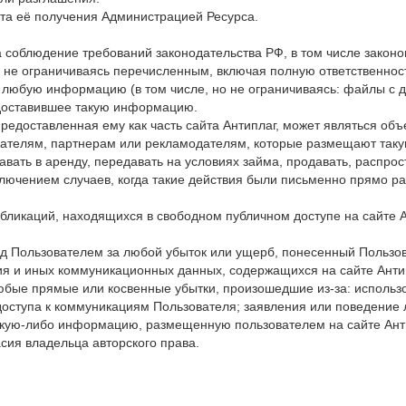
нта её получения Администрацией Ресурса.
а соблюдение требований законодательства РФ, в том числе законо
о не ограничиваясь перечисленным, включая полную ответственно
а любую информацию (в том числе, но не ограничиваясь: файлы с да
редоставившее такую информацию.
редоставленная ему как часть сайта Антиплаг, может являться объ
ателям, партнерам или рекламодателям, которые размещают таку
авать в аренду, передавать на условиях займа, продавать, распро
сключением случаев, когда такие действия были письменно прямо 
публикаций, находящихся в свободном публичном доступе на сайте 
ед Пользователем за любой убыток или ущерб, понесенный Пользов
я и иных коммуникационных данных, содержащихся на сайте Анти
любые прямые или косвенные убытки, произошедшие из-за: использ
оступа к коммуникациям Пользователя; заявления или поведение л
 какую-либо информацию, размещенную пользователем на сайте Ант
сия владельца авторского права.