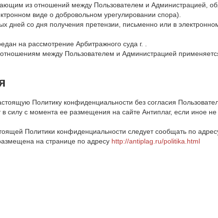
никающим из отношений между Пользователем и Администрацией, о
ктронном виде о добровольном урегулировании спора).
ных дней со дня получения претензии, письменно или в электронно
едан на рассмотрение Арбитражного суда г. .
и отношениям между Пользователем и Администрацией применяетс
я
настоящую Политику конфиденциальности без согласия Пользовател
 в силу с момента ее размещения на сайте Антиплаг, если иное н
стоящей Политики конфиденциальности следует сообщать по адрес
размещена на странице по адресу
http://antiplag.ru/politika.html