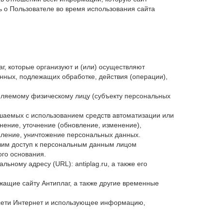
ь о Пользователе во время использования сайта
г, которые организуют и (или) осуществляют
нных, подлежащих обработке, действия (операции),
еляемому физическому лицу (субъекту персональных
ршаемых с использованием средств автоматизации или
нение, уточнение (обновление, изменение),
даление, уничтожение персональных данных.
шим доступ к персональным данным лицом
ого основания.
ьному адресу (URL): antiplag.ru, а также его
жащие сайту Антиплаг, а также другие временные
м сети Интернет и использующее информацию,