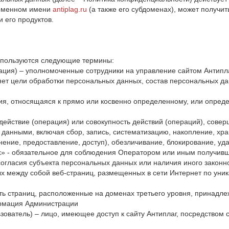
доменном имени
antiplag.ru
(а также его субдоменах), может получит
и его продуктов.
спользуются следующие термины:
ация) – уполномоченные сотрудники на управление сайтом Антипла
яет цели обработки персональных данных, состав персональных да
я, относящаяся к прямо или косвенно определенному, или опред
действие (операция) или совокупность действий (операций), сове
 данными, включая сбор, запись, систематизацию, накопление, хра
нение, предоставление, доступ), обезличивание, блокирование, у
х» - обязательное для соблюдения Оператором или иным получив
согласия субъекта персональных данных или наличия иного законн
ых между собой веб-страниц, размещенных в сети Интернет по уникал
сть страниц, расположенные на доменах третьего уровня, принадле
ормация Администрации
льзователь) – лицо, имеющее доступ к сайту Антиплаг, посредство