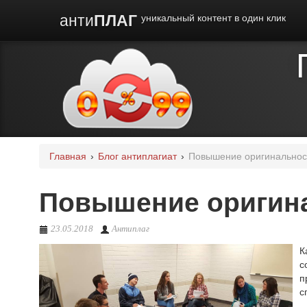
анти
ПЛАГ
уникальный контент в один клик
Главная
›
Блог антиплагиат
›
Повышение оригинальнос
Повышение оригина
23.05.2018
Антиплаг
К
с
п
с