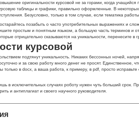
овышение оригинальности курсовой не за горами, когда учащийся 
урсовую таблицы и графики, правильно оформленные. В некоторых
тступления. Безусловно, только в том случае, если тематика работы
остарайтесь позабыть о часто употребительных выражениях и сло
ишите простым и понятным языком, а большую часть терминов и о
оторые отрицательно сказываются на уникальности, перенесите в 
ости курсовой
ольствием подтянут уникальность. Никаких бессонных ночей, напр
точно и за свою работу много денег не просят. Единственное, что
олько в docx, а ваша работа, к примеру, в pdf, просто исправьте е
шь в исключительных случаях роботу нужен чуть больший срок. Пр
ить и антиплагиат и своего научного руководителя.
ия