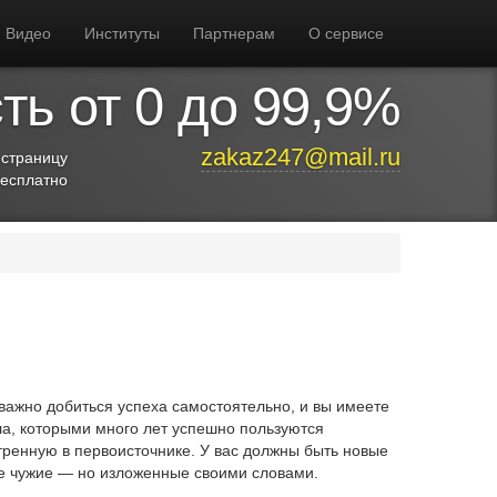
Видео
Институты
Партнерам
О сервисе
ь от 0 до 99,9%
zakaz247@mail.ru
 страницу
бесплатно
важно добиться успеха самостоятельно, и вы имеете
ла, которыми много лет успешно пользуются
тренную в первоисточнике. У вас должны быть новые
е чужие — но изложенные своими словами.