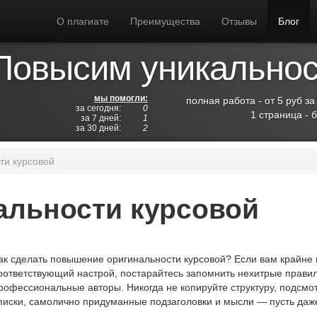
О плагиате
Преимущества
Отзывы
Блог
Повысим уникальност
мы помогли:
полная работа - от 5 руб за
за сегодня:
0
1 страница - 
за 7 дней:
1
за 30 дней:
2
ти курсовой
льности курсовой
ак сделать повышение оригинальности курсовой? Если вам крайне 
оответствующий настрой, постарайтесь запомнить нехитрые прави
рофессиональные авторы. Никогда не копируйте структуру, подсмо
писки, самолично придуманные подзаголовки и мысли — пусть даж