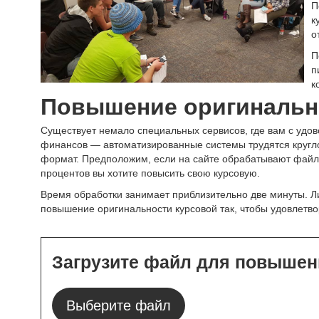
П
к
о
П
п
к
Повышение оригинальн
Существует немало специальных сервисов, где вам с удов
финансов — автоматизированные системы трудятся круглосу
формат. Предположим, если на сайте обрабатывают файлы т
процентов вы хотите повысить свою курсовую.
Время обработки занимает приблизительно две минуты. Ли
повышение оригинальности курсовой так, чтобы удовлетвор
Загрузите файл для повышен
Выберите файл