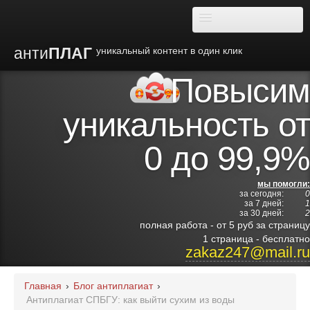
анти
ПЛАГ
уникальный контент в один клик
Повысим
О плагиате
уникальность от
Преимущества
0 до 99,9%
Отзывы
мы помогли:
за сегодня:
0
Блог
за 7 дней:
1
за 30 дней:
2
полная работа - от 5 руб за страницу
Видео
1 страница - бесплатно
zakaz247@mail.ru
Институты
Главная
›
Блог антиплагиат
›
Антиплагиат СПБГУ: как выйти сухим из воды
Партнерам