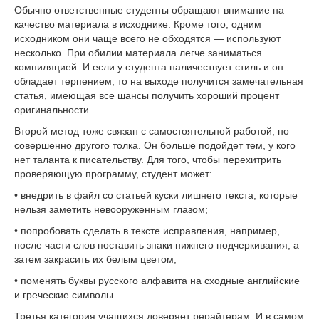
Обычно ответственные студенты обращают внимание на
качество материала в исходнике. Кроме того, одним
исходником они чаще всего не обходятся — используют
несколько. При обилии материала легче заниматься
компиляцией. И если у студента наличествует стиль и он
обладает терпением, то на выходе получится замечательная
статья, имеющая все шансы получить хороший процент
оригинальности.
Второй метод тоже связан с самостоятельной работой, но
совершенно другого толка. Он больше подойдет тем, у кого
нет таланта к писательству. Для того, чтобы перехитрить
проверяющую программу, студент может:
• внедрить в файл со статьей куски лишнего текста, которые
нельзя заметить невооруженным глазом;
• попробовать сделать в тексте исправления, например,
после части слов поставить знаки нижнего подчеркивания, а
затем закрасить их белым цветом;
• поменять буквы русского алфавита на сходные английские
и греческие символы.
Третья категория учащихся доверяет рерайтерам. И в самом