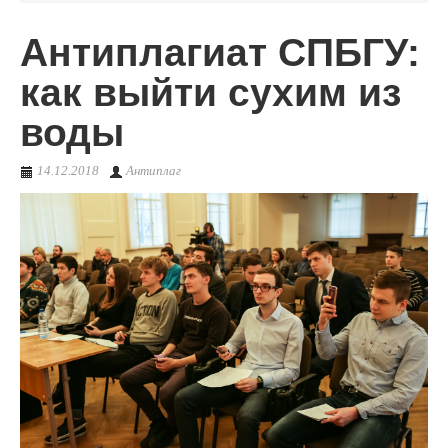
Антиплагиат СПБГУ:
О сервисе
как выйти сухим из
воды
14.12.2018
Антиплаг