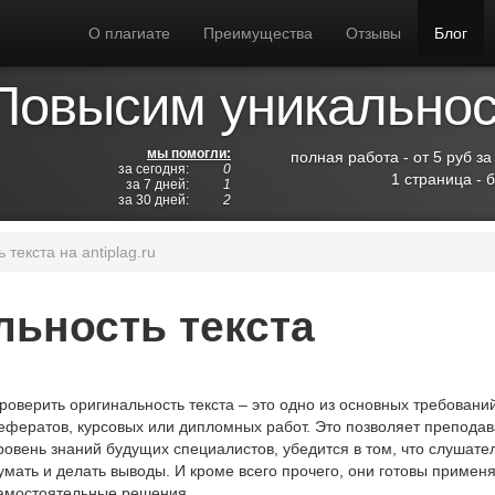
О плагиате
Преимущества
Отзывы
Блог
Повысим уникальност
мы помогли:
полная работа - от 5 руб за
за сегодня:
0
1 страница - 
за 7 дней:
1
за 30 дней:
2
текста на antiplag.ru
льность текста
роверить оригинальность текста – это одно из основных требовани
ефератов, курсовых или дипломных работ. Это позволяет препода
ровень знаний будущих специалистов, убедится в том, что слуша
умать и делать выводы. И кроме всего прочего, они готовы приме
амостоятельные решения.