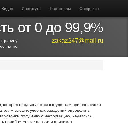
Видео
Институты
Партнерам
О сервисе
ь от 0 до 99,9%
zakaz247@mail.ru
 страницу
бесплатно
й, которое предъявляется к студентам при написании
вателям высших учебных заведений определить
тели усвоили полученную информацию, научились
нять приобретенные навыки и принимать