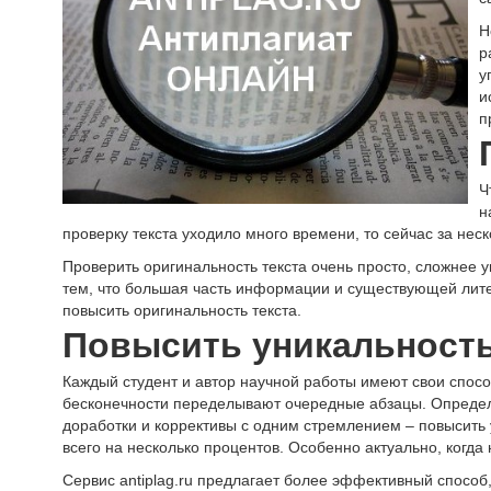
Н
р
у
и
п
Ч
н
проверку текста уходило много времени, то сейчас за нес
Проверить оригинальность текста очень просто, сложнее у
тем, что большая часть информации и существующей литер
повысить оригинальность текста.
Повысить уникальност
Каждый студент и автор научной работы имеют свои способ
бесконечности переделывают очередные абзацы. Определе
доработки и коррективы с одним стремлением – повысить у
всего на несколько процентов. Особенно актуально, когд
Сервис antiplag.ru предлагает более эффективный способ,