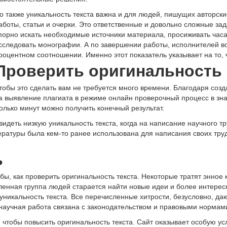
о также уникальность текста важна и для людей, пишущих авторски
аботы, статьи и очерки. Это ответственные и довольно сложные за
порно искать необходимые источники материала, просиживать часа
сследовать монографии. А по завершении работы, исполнителей вол
роцентном соотношении. Именно этот показатель указывает на то, 
Проверить оригинальность 
тобы это сделать вам не требуется много времени. Благодаря соз
а выявление плагиата в режиме онлайн проверочный процесс в зна
колько минут можно получить конечный результат.
видеть низкую уникальность текста, когда на написание научного т
атуры была кем-то ранее использована для написания своих трудо
ь
ы, как проверить оригинальность текста. Некоторые тратят энное 
нная группа людей старается найти новые идеи и более интересн
никальность текста. Все перечисленные хитрости, безусловно, даю
а научная работа связана с законодательством и правовыми нормам
 чтобы повысить оригинальность текста. Сайт оказывает особую ус