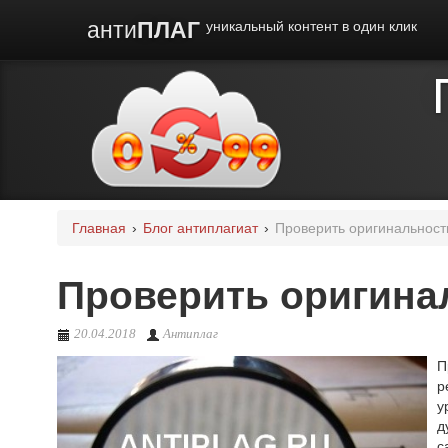
анти
ПЛАГ
уникальный контент в один клик
Главная
›
Блог антиплагиат
›
Проверить оригинальность 
Проверить оригина
20.04.2018
Антиплаг
П
р
у
д
с