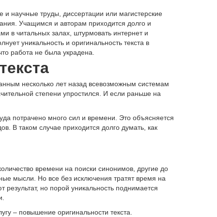
е и научные труды, диссертации или магистерские
дания. Учащимся и авторам приходится долго и
ми в читальных залах, штурмовать интернет и
нует уникальность и оригинальность текста в
что работа не была украдена.
текста
данным несколько лет назад всевозможным системам
чительной степени упростился. И если раньше на
руда потрачено много сил и времени. Это объясняется
в. В таком случае приходится долго думать, как
количество времени на поиски синонимов, другие до
ые мысли. Но все без исключения тратят время на
т результат, но порой уникальность поднимается
и.
лугу – повышение оригинальности текста.