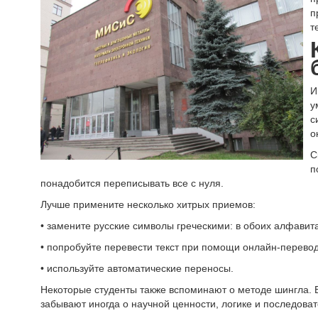
п
т
И
у
с
о
С
п
понадобится переписывать все с нуля.
Лучше примените несколько хитрых приемов:
• замените русские символы греческими: в обоих алфавита
• попробуйте перевести текст при помощи онлайн-переводч
• используйте автоматические переносы.
Некоторые студенты также вспоминают о методе шингла. Б
забывают иногда о научной ценности, логике и последовате