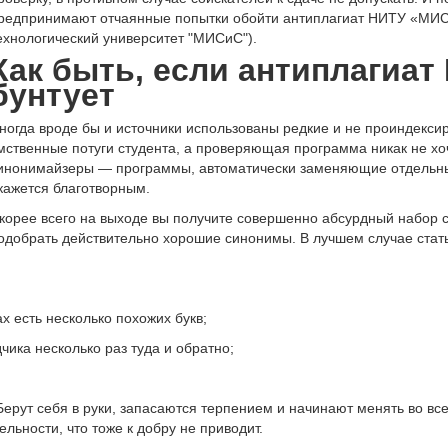
редпринимают отчаянные попытки обойти антиплагиат НИТУ «МИС
ехнологический университет "МИСиС").
Как быть, если антиплагиа
бунтует
ногда вроде бы и источники использованы редкие и не проиндекси
мственные потуги студента, а проверяющая программа никак не хоч
инонимайзеры — программы, автоматически заменяющие отдельные
кажется благотворным.
корее всего на выходе вы получите совершенно абсурдный набор с
одобрать действительно хорошие синонимы. В лучшем случае стат
х есть несколько похожих букв;
ика несколько раз туда и обратно;
ерут себя в руки, запасаются терпением и начинают менять во все
льности, что тоже к добру не приводит.