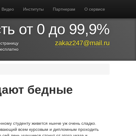
Видео
Институты
Партнерам
О сервисе
ь от 0 до 99,9%
zakaz247@mail.ru
 страницу
бесплатно
дают бедные
нному студенту живется нынче уж очень сладко.
сывающий всем курсовым и дипломным проходить
о сей день учащиеся стонут от этого указа и