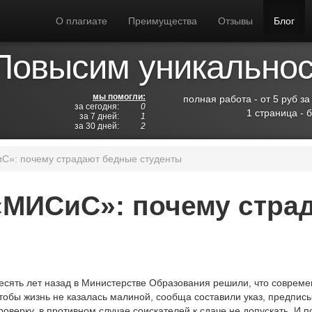
О плагиате
Преимущества
Отзывы
Блог
Повысим уникальност
мы помогли:
полная работа - от 5 руб за
за сегодня:
0
1 страница - 
за 7 дней:
1
за 30 дней:
2
С»: почему страдают бедные студенты
«МИСиС»: почему стра
есять лет назад в Министерстве Образования решили, что совреме
тобы жизнь не казалась малиной, сообща составили указ, предпи
роверку, в противном случае соискателей к сдаче не допускать. И п