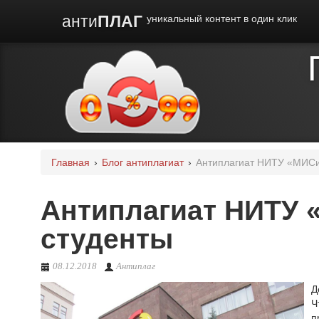
анти
ПЛАГ
уникальный контент в один клик
Главная
›
Блог антиплагиат
›
Антиплагиат НИТУ «МИСи
Антиплагиат НИТУ 
студенты
08.12.2018
Антиплаг
Д
Ч
п