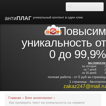
анти
ПЛАГ
уникальный контент в один клик
Повысим
О плагиате
уникальность от
Преимущества
0 до 99,9%
Отзывы
мы помогли:
за сегодня:
1
Блог
за 7 дней:
2
за 30 дней:
3
полная работа - от 5 руб за страницу
Видео
1 страница - бесплатно
zakaz247@mail.ru
Институты
Главная
›
Блог антиплагиат
›
Как проверить текст на уникальность на сервисе
Партнерам