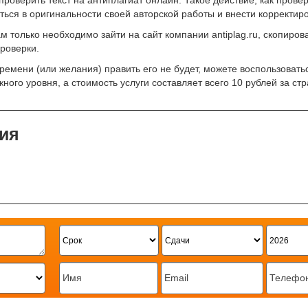
верить текст на антиплагиат онлайн. Такое действие, как провер
ться в оригинальности своей авторской работы и внести корректиро
ам только необходимо зайти на сайт компании antiplag.ru, скопиров
проверки.
времени (или желания) править его не будет, можете воспользоват
ого уровня, а стоимость услуги составляет всего 10 рублей за стр
ия