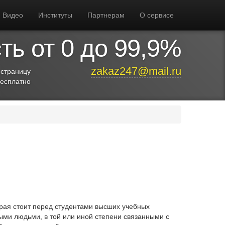
Видео
Институты
Партнерам
О сервисе
ь от 0 до 99,9%
zakaz247@mail.ru
 страницу
бесплатно
торая стоит перед студентами высших учебных
ыми людьми, в той или иной степени связанными с