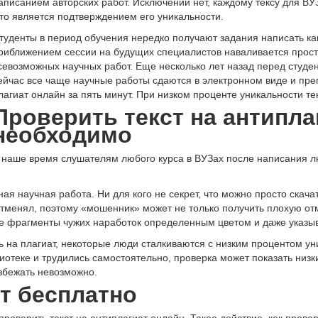
аписанием авторских работ. Исключений нет, каждому тексу для ВУЗ
то является подтверждением его уникальности.
туденты в период обучения нередко получают задания написать ка
риближением сессии на будущих специалистов наваливается прос
севозможных научных работ. Еще несколько лет назад перед студен
ейчас все чаще научные работы сдаются в электронном виде и пре
лагиат онлайн за пять минут. При низком проценте уникальности те
Проверить текст на антипла
необходимо
 наше время слушателям любого курса в ВУЗах после написания л
ая научная работа. Ни для кого не секрет, что можно просто скача
отменял, поэтому «мошенник» может не только получить плохую отм
 фрагменты чужих наработок определенным цветом и даже указывае
ь на плагиат, некоторые люди сталкиваются с низким процентом ун
иотеке и трудились самостоятельно, проверка может показать низк
избежать невозможно.
т бесплатно