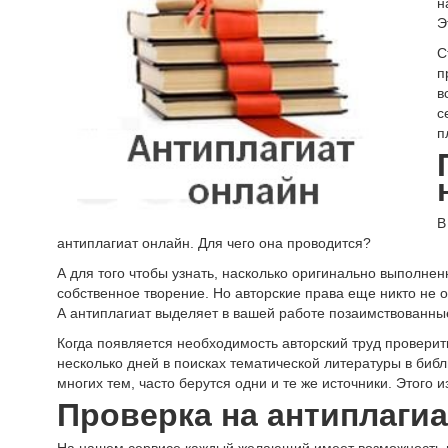
н
Э
С
п
в
с
п
В
антиплагиат онлайн. Для чего она проводится?
А для того чтобы узнать, насколько оригинально выполненн
собственное творение. Но авторские права еще никто не 
А антиплагиат выделяет в вашей работе позаимствованные
Когда появляется необходимость авторский труд проверит
несколько дней в поисках тематической литературы в библ
многих тем, часто берутся одни и те же источники. Этого 
Проверка на антиплагиа