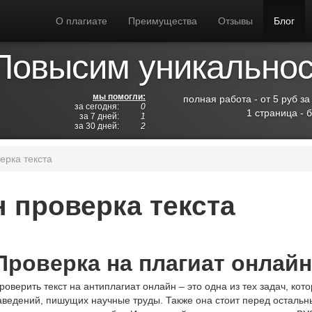
О плагиате
Преимущества
Отзывы
Блог
Повысим уникальност
мы помогли:
полная работа - от 5 руб за
за сегодня:
0
1 страница - 
за 7 дней:
1
за 30 дней:
2
ерка текста
 проверка текста
Проверка на плагиат онлайн
роверить текст на антиплагиат онлайн – это одна из тех задач, ко
аведений, пишущих научные труды. Также она стоит перед остальн