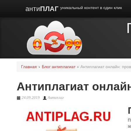
анти
ПЛАГ
уникальный контент в один клик
Главная
›
Блог антиплагиат
›
Антиплагиат онлайн: пров
Антиплагиат онлайн
24.09.2019
Антиплаг
П
з