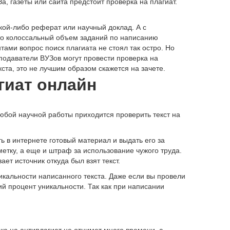
а, газеты или сайта предстоит проверка на плагиат.
кой-либо реферат или научный доклад. А с
то колоссальный объем заданий по написанию
тами вопрос поиск плагиата не стоял так остро. Но
подаватели ВУЗов могут провести проверка на
кста, это не лучшим образом скажется на зачете.
гиат онлайн
юбой научной работы приходится проверить текст на
ть в интернете готовый материал и выдать его за
етку, а еще и штраф за использование чужого труда.
т источник откуда был взят текст.
икальности написанного текста. Даже если вы провели
ий процент уникальности. Так как при написании