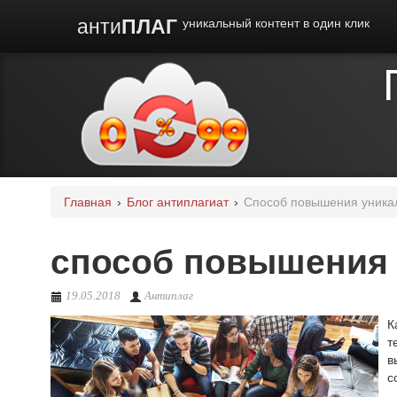
анти
ПЛАГ
уникальный контент в один клик
Главная
›
Блог антиплагиат
›
Способ повышения уникал
способ повышения 
19.05.2018
Антиплаг
К
т
в
с