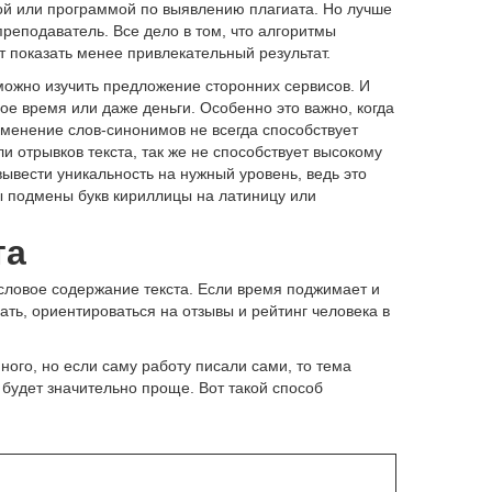
ой или программой по выявлению плагиата. Но лучше
преподаватель. Все дело в том, что алгоритмы
т показать менее привлекательный результат.
можно изучить предложение сторонних сервисов. И
вое время или даже деньги. Особенно это важно, когда
рименение слов-синонимов не всегда способствует
и отрывков текста, так же не способствует высокому
вывести уникальность на нужный уровень, ведь это
бы подмены букв кириллицы на латиницу или
та
ысловое содержание текста. Если время поджимает и
ть, ориентироваться на отзывы и рейтинг человека в
ного, но если саму работу писали сами, то тема
 будет значительно проще. Вот такой способ