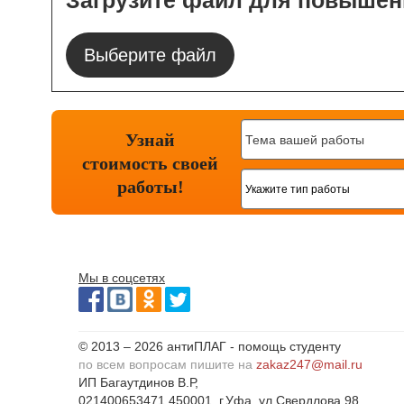
Загрузите файл для повышен
Выберите файл
Узнай
стоимость
своей
работы!
Мы в соцсетях
© 2013 – 2026 антиПЛАГ - помощь студенту
по всем вопросам пишите на
zakaz247@mail.ru
ИП Багаутдинов В.Р,
021400653471 450001, г.Уфа, ул.Свердлова 98