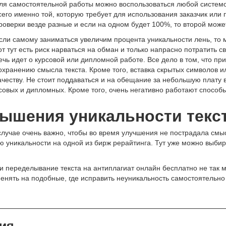
ля самостоятельной работы можно воспользоваться любой систем
сего именно той, которую требует для использования заказчик или 
роверки везде разные и если на одном будет 100%, то второй може
сли самому заниматься увеличим процента уникальности лень, то 
от тут есть риск нарваться на обман и только напрасно потратить с
ечь идет о курсовой или дипломной работе. Все дело в том, что п
охранению смысла текста. Кроме того, вставка скрытых символов ил
ачеству. Не стоит поддаваться и на обещание за небольшую плату 
рсовых и дипломных. Кроме того, очень негативно работают спосо
ышения уникальности текс
м случае очень важно, чтобы во время улучшения не пострадала см
 уникальности на одной из бирж рерайтинга. Тут уже можно выбира
и переделывание текста на антиплагиат онлайн бесплатно не так м
менять на подобные, где исправить неуникальность самостоятельно