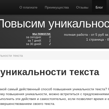
О плагиате
Преимущества
Отзывы
Блог
Повысим уникальност
мы помогли:
полная работа - от 5 руб за
за сегодня:
0
1 страница - 
за 7 дней:
1
за 30 дней:
2
ьности текста
уникальности текста
акой самый действенный способ повышения уникальности текста? О
ему повышения уникальности, можно встретиться с предложениями
ыполнить эти действия и самостоятельно, если позволяет время и 
овершенствованием своего текста.