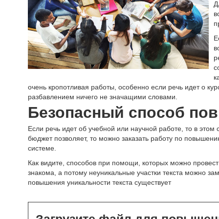
Д
в
п
Е
в
р
с
к
очень кропотливая работы, особенно если речь идет о ку
разбавлением ничего не значащими словами.
Безопасный способ пов
Если речь идет об учебной или научной работе, то в это
бюджет позволяет, то можно заказать работу по повышению
системе.
Как видите, способов при помощи, которых можно провест
знакома, а потому неуникальные участки текста можно за
повышения уникальности текста существует