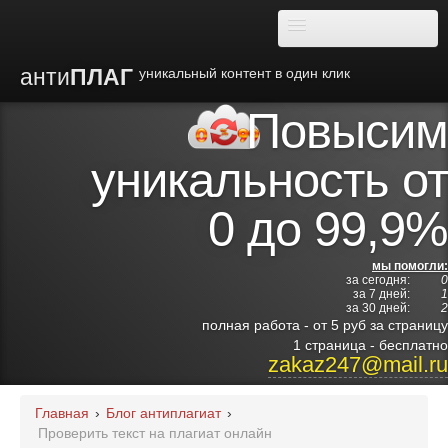
анти
ПЛАГ
уникальный контент в один клик
Повысим
О плагиате
уникальность от
Преимущества
0 до 99,9%
Отзывы
мы помогли:
за сегодня:
0
Блог
за 7 дней:
1
за 30 дней:
2
полная работа - от 5 руб за страницу
Видео
1 страница - бесплатно
zakaz247@mail.ru
Институты
Главная
›
Блог антиплагиат
›
Проверить текст на плагиат онлайн
Партнерам