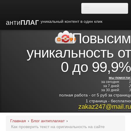
анти
ПЛАГ
уникальный контент в один клик
Повысим
О плагиате
уникальность от
Преимущества
0 до 99,9%
Отзывы
мы помогли:
за сегодня:
1
Блог
за 7 дней:
2
за 30 дней:
3
полная работа - от 5 руб за страницу
Видео
1 страница - бесплатно
zakaz247@mail.ru
Институты
Главная
›
Блог антиплагиат
›
Как проверить текст на оригинальность на сайте
Партнерам