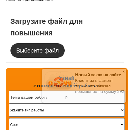
Загрузите файл для
повышения
Выберите файл
×
Новый заказ на сайте
Узнай
Клиент из г.Ташкент
стоимость
своей работы!
только что заказал
повышение на сумму
392
р.