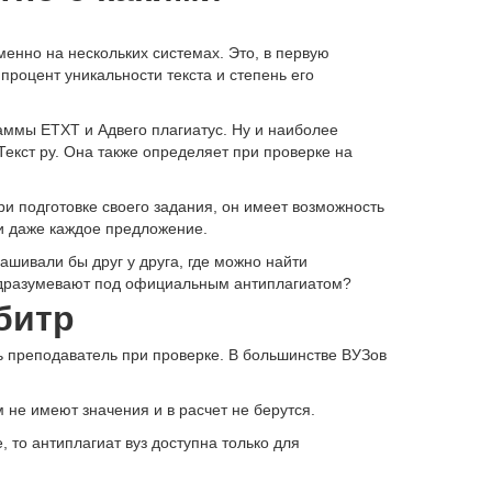
менно на нескольких системах. Это, в первую
процент уникальности текста и степень его
аммы ЕТХТ и Адвего плагиатус. Ну и наиболее
екст ру. Она также определяет при проверке на
и подготовке своего задания, он имеет возможность
 и даже каждое предложение.
рашивали бы друг у друга, где можно найти
подразумевают под официальным антиплагиатом?
битр
ть преподаватель при проверке. В большинстве ВУЗов
 не имеют значения и в расчет не берутся.
 то антиплагиат вуз доступна только для