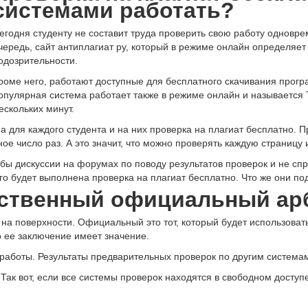
системами работать?
егодня студенту не составит труда проверить свою работу одновре
чередь, сайт антиплагиат ру, который в режиме онлайн определяет 
одозрительности.
роме него, работают доступные для бесплатного скачивания прогр
опулярная система работает также в режиме онлайн и называется Т
ескольких минут.
для каждого студента и на них проверка на плагиат бесплатно. Пр
е число раз. А это значит, что можно проверять каждую страницу
и бы дискуссии на форумах по поводу результатов проверок и не сп
го будет выполнена проверка на плагиат бесплатно. Что же они 
нственный официальный ар
т на поверхности. Официальный это тот, который будет использова
о ее заключение имеет значение.
 работы. Результаты предварительных проверок по другим системам
ак вот, если все системы проверок находятся в свободном доступе,