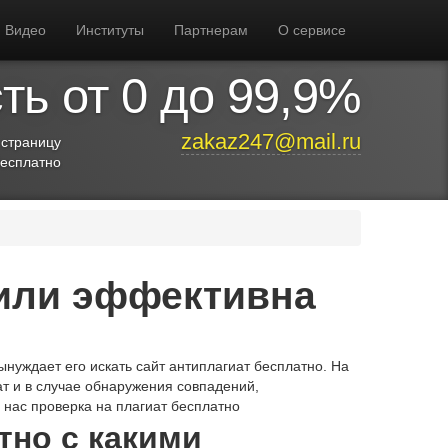
Видео
Институты
Партнерам
О сервисе
ь от 0 до 99,9%
zakaz247@mail.ru
 страницу
бесплатно
 или эффективна
ынуждает его искать сайт антиплагиат бесплатно. На
ат и в случае обнаружения совпадений,
У нас проверка на плагиат бесплатно
тно с какими