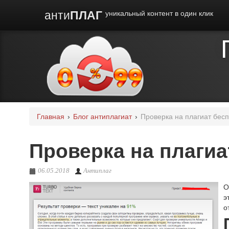
анти
ПЛАГ
уникальный контент в один клик
Главная
›
Блог антиплагиат
›
Проверка на плагиат бес
Проверка на плаги
06.05.2018
Антиплаг
О
э
о