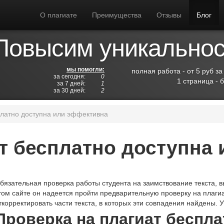
О плагиате
Преимущества
Отзывы
Блог
Повысим уникальност
мы помогли:
полная работа - от 5 руб за
за сегодня:
0
1 страница - 
за 7 дней:
1
за 30 дней:
2
платно доступна или эффективна
ат бесплатно доступна
бязательная проверка работы студента на заимствование текста, в
том сайте он надеется пройти предварительную проверку на плаги
ткорректировать части текста, в которых эти совпадения найдены. 
Проверка на плагиат беспла