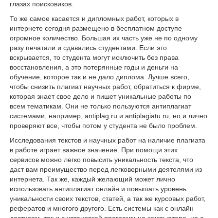
глазах поисковиков.
То же самое касается и дипломных работ, которых в
интернете сегодня размещено в бесплатном доступе
огромное количество. Большая их часть уже не по одному
разу печатали и сдавались студентами. Если это
вскрывается, то студента могут исключить без права
восстановления, а это потерянные годы и деньги на
обучение, которое так и не дало диплома. Лучше всего,
чтобы снизить плагиат научных работ, обратиться к фирме,
которая знает свое дело и пишет уникальные работы по
всем тематикам. Они не только пользуются антиплагиат
системами, например, antiplag.ru и antiplagiatu.ru, но и лично
проверяют все, чтобы потом у студента не было проблем.
Исследования текстов и научных работ на наличие плагиата
в работе играет важное значение. При помощи этих
сервисов можно легко повысить уникальность текста, что
даст вам преимущество перед легковерными деятелями из
интернета. Так же, каждый желающий может лично
использовать антиплагиат онлайн и повышать уровень
уникальности своих текстов, статей, а так же курсовых работ,
рефератов и многого другого. Есть системы как с онлайн
доступом, так и с установкой программ на компьютере, но с