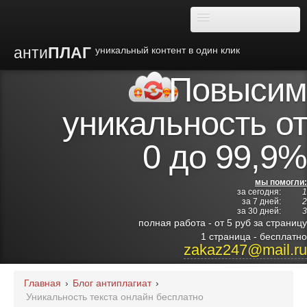
анти
ПЛАГ
уникальный контент в один клик
Повысим
О плагиате
уникальность от
Преимущества
0 до 99,9%
Отзывы
мы помогли:
за сегодня:
1
Блог
за 7 дней:
2
за 30 дней:
3
полная работа - от 5 руб за страницу
Видео
1 страница - бесплатно
zakaz247@mail.ru
Институты
Главная
›
Блог антиплагиат
›
Уникальность текста онлайн бесплатно
Партнерам