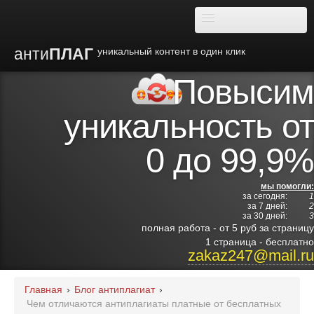
анти
ПЛАГ
уникальный контент в один клик
Повысим
О плагиате
уникальность от
Преимущества
0 до 99,9%
Отзывы
мы помогли:
за сегодня:
1
Блог
за 7 дней:
2
за 30 дней:
3
полная работа - от 5 руб за страницу
Видео
1 страница - бесплатно
zakaz247@mail.ru
Институты
Главная
›
Блог антиплагиат
›
Чем отличаются антиплагиаты платные от бесплатных
Партнерам