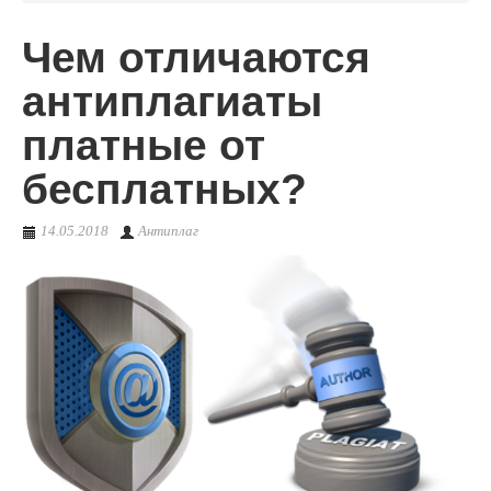
Чем отличаются
О сервисе
антиплагиаты
платные от
бесплатных?
14.05.2018
Антиплаг