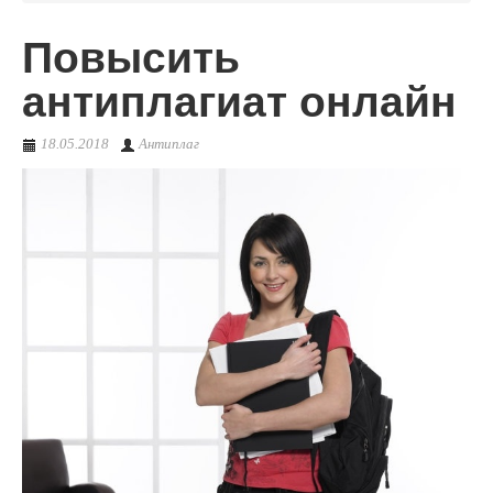
Повысить
О сервисе
антиплагиат онлайн
18.05.2018
Антиплаг