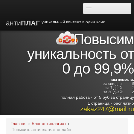
анти
ПЛАГ
уникальный контент в один клик
Повысим
О плагиате
уникальность от
Преимущества
0 до 99,9%
Отзывы
мы помогли:
за сегодня:
0
Блог
за 7 дней:
1
за 30 дней:
2
полная работа - от 5 руб за страницу
Видео
1 страница - бесплатно
zakaz247@mail.ru
Институты
Главная
›
Блог антиплагиат
›
Повысить антиплагиат онлайн
Партнерам