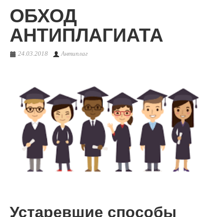
ОБХОД
О сервисе
АНТИПЛАГИАТА
24.03.2018
Антиплаг
Устаревшие способы