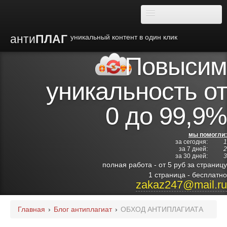
анти
ПЛАГ
уникальный контент в один клик
Повысим
О плагиате
уникальность от
Преимущества
0 до 99,9%
Отзывы
мы помогли:
за сегодня:
1
Блог
за 7 дней:
2
за 30 дней:
3
полная работа - от 5 руб за страницу
Видео
1 страница - бесплатно
zakaz247@mail.ru
Институты
Главная
›
Блог антиплагиат
›
ОБХОД АНТИПЛАГИАТА
Партнерам