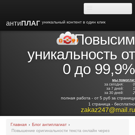
анти
ПЛАГ
уникальный контент в один клик
Повысим
О плагиате
уникальность от
Преимущества
0 до 99,9%
Отзывы
мы помогли:
за сегодня:
0
Блог
за 7 дней:
1
за 30 дней:
2
полная работа - от 5 руб за страницу
Видео
1 страница - бесплатно
zakaz247@mail.ru
Институты
Главная
›
Блог антиплагиат
›
Повышение оригинальности текста онлайн через
Партнерам