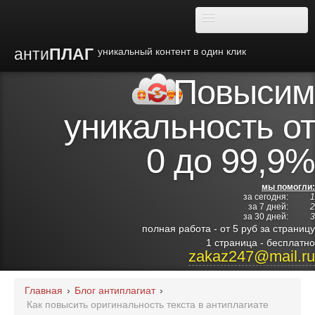
анти
ПЛАГ
уникальный контент в один клик
Повысим
О плагиате
уникальность от
Преимущества
0 до 99,9%
Отзывы
мы помогли:
за сегодня:
1
Блог
за 7 дней:
2
за 30 дней:
3
полная работа - от 5 руб за страницу
Видео
1 страница - бесплатно
zakaz247@mail.ru
Институты
Главная
›
Блог антиплагиат
›
Как повысить оригинальность текста в антиплагиате
Партнерам