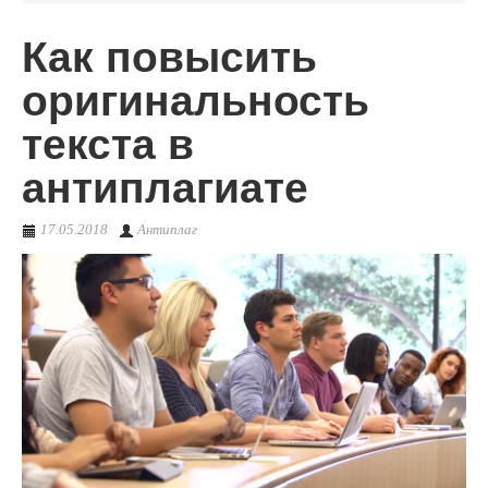
Как повысить
О сервисе
оригинальность
текста в
антиплагиате
17.05.2018
Антиплаг