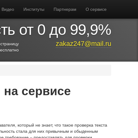
Видео
Институты
Партнерам
О сервисе
ь от 0 до 99,9%
zakaz247@mail.ru
 страницу
бесплатно
 на сервисе
ателя, который не знает, что такое проверка текста
кальность стала для них привычным и обыденным
е требование – предоставлять для проверки