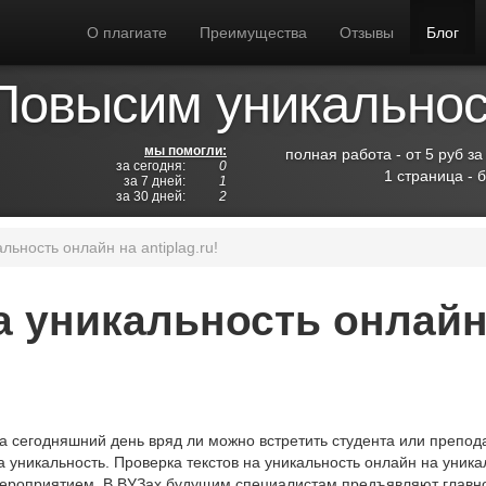
О плагиате
Преимущества
Отзывы
Блог
Повысим уникальност
мы помогли:
полная работа - от 5 руб за
за сегодня:
0
1 страница - 
за 7 дней:
1
за 30 дней:
2
льность онлайн на antiplag.ru!
а уникальность онлайн
а сегодняшний день вряд ли можно встретить студента или преподав
а уникальность. Проверка текстов на уникальность онлайн на уни
ероприятием. В ВУЗах будущим специалистам предъявляют главно