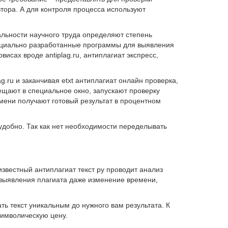
втора. А для контроля процесса используют
льности научного труда определяют степень
пециально разработанные программы для выявления
исах вроде antiplag.ru, антиплагиат экспресс,
.ru и заканчивая etxt антиплагиат онлайн проверка,
щают в специальное окно, запускают проверку
мени получают готовый результат в процентном
добно. Так как нет необходимости переделывать
звестный антиплагиат текст ру проводит анализ
 выявления плагиата даже изменение времени,
ь текст уникальным до нужного вам результата. К
символическую цену.