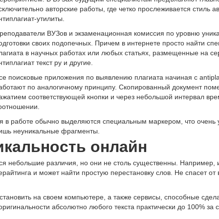
сключительно авторские работы, где четко прослеживается стиль а
нтиплагиат-утилиты.
реподаватели ВУЗов и экзаменационная комиссия по уровню уника
одготовки своих подопечных. Причем в интернете просто найти с
лагиата в научных работах или любых статьях, размещенные на серв
нтиплагиат текст ру и другие.
се поисковые приложения по выявлению плагиата начиная с antiplag
аботают по аналогичному принципу. Скопированный документ поме
ажатием соответствующей кнопки и через небольшой интервал вре
оотношении.
 в работе обычно выделяются специальным маркером, что очень у
лишь неуникальные фрагменты.
икальность онлайн
я небольшие различия, но они не столь существенны. Например, и
райтинга и может найти простую перестановку слов. Не спасет от
тановить на своем компьютере, а также сервисы, способные сделат
 оригинальности абсолютно любого текста практически до 100% за 