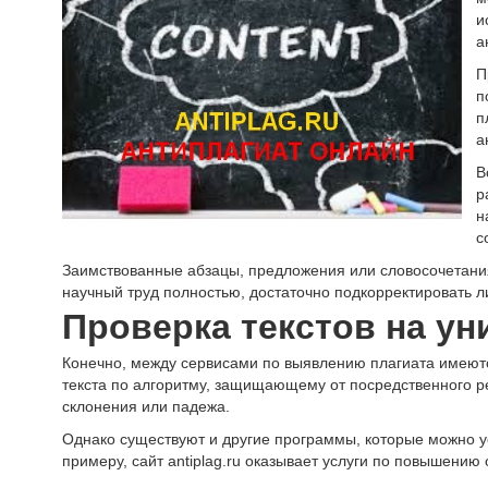
и
а
П
п
п
а
В
р
н
с
Заимствованные абзацы, предложения или словосочетания
научный труд полностью, достаточно подкорректировать 
Проверка текстов на ун
Конечно, между сервисами по выявлению плагиата имеютс
текста по алгоритму, защищающему от посредственного ре
склонения или падежа.
Однако существуют и другие программы, которые можно ус
примеру, сайт antiplag.ru оказывает услуги по повышению