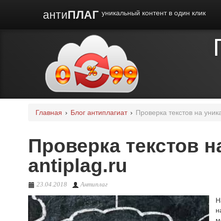
анти
ПЛАГ
уникальный контент в один клик
Главная
›
Блог антиплагиат
›
Проверка текстов на уника
Проверка текстов н
antiplag.ru
23.04.2018
Антиплаг
Н
н
м