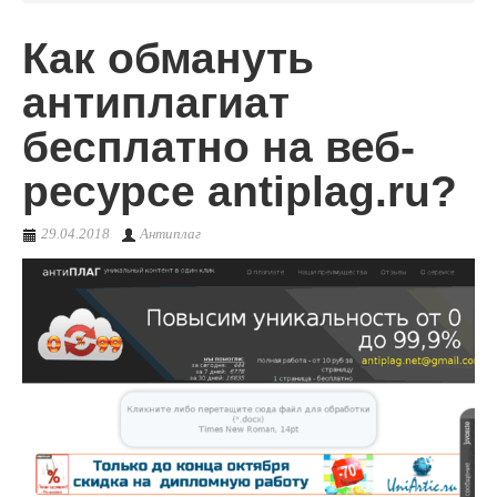
Как обмануть
О сервисе
антиплагиат
бесплатно на веб-
ресурсе antiplag.ru?
29.04.2018
Антиплаг