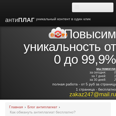
анти
ПЛАГ
уникальный контент в один клик
Повысим
О плагиате
уникальность от
Преимущества
0 до 99,9%
Отзывы
мы помогли:
за сегодня:
0
Блог
за 7 дней:
1
за 30 дней:
2
полная работа - от 5 руб за страницу
Видео
1 страница - бесплатно
zakaz247@mail.ru
Институты
Главная
›
Блог антиплагиат
›
Как обмануть антиплагиат бесплатно?
Партнерам