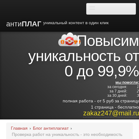
анти
ПЛАГ
уникальный контент в один клик
Повысим
О плагиате
уникальность от
Преимущества
0 до 99,9%
Отзывы
мы помогли:
за сегодня:
1
Блог
за 7 дней:
2
за 30 дней:
3
полная работа - от 5 руб за страницу
Видео
1 страница - бесплатно
zakaz247@mail.ru
Институты
Главная
›
Блог антиплагиат
›
Проверка работ на уникальность - это необходимость
Партнерам