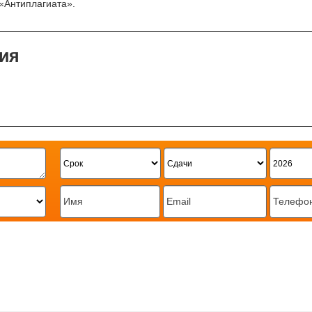
«Антиплагиата».
ия