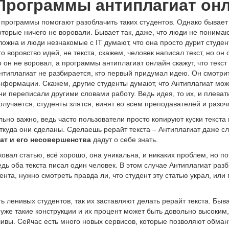
Программы антиплагиат он
 программы помогают разоблачить таких студентов. Однако бывает 
оторые ничего не воровали. Бывает так, даже, что люди не понимаю
ложна и люди незнакомые с IT думают, что она просто дурит студен
то воровство идей, не текста, скажем, человек написал текст, но он
о он не воровал, а программы антиплагиат онлайн скажут, что текст
нтиплагиат не разбирается, кто первый придумал идею. Он смотрит
нформации. Скажем, другие студенты думают, что Антиплагиат мож
ни переписали другими словами работу. Ведь идея, то их, и плевать,
олучается, студенты злятся, винят во всем преподавателей и разо
льно важно, ведь часто пользователи просто копируют куски текста
ткуда они сделаны. Сделаешь рерайт текста – Антиплагиат даже сл
ат и его несовершенства
дадут о себе знать.
овал статью, всё хорошо, она уникальна, и никаких проблем, но п
едь оба текста писал один человек. В этом случае Антиплагиат раз
нта, нужно смотреть правда ли, что студент эту статью украл, или 
 ленивых студентов, так их заставляют делать рерайт текста. Быв
уже такие конструкции и их процент может быть довольно высоким,
ивы. Сейчас есть много новых сервисов, которые позволяют обману