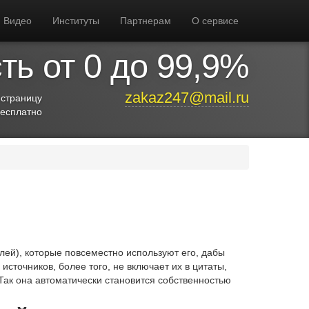
Видео
Институты
Партнерам
О сервисе
ь от 0 до 99,9%
zakaz247@mail.ru
 страницу
бесплатно
ей), которые повсеместно используют его, дабы
источников, более того, не включает их в цитаты,
Так она автоматически становится собственностью