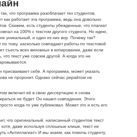
лайн
так, что программа разоблачает тех студентов,
т как работает эта программа, ведь она довольно
тов. Скажем, есть студенты убежденные, что плагиат
 совпал на 100% с текстом другого студента. Но идею,
 не уникальный, и один из них вор. Почему так?
 по тому, насколько совпадают работы по текстовой
ет съесть всех виновных в копировании, даже если
 что текст уже совсем другой. А когда это не
чаровываются.
 и присваивают себе. А программа, может указать
ова не проронит. Однако сейчас рерайтом не
отом включил её в свою диссертацию и снова
бираться не будет. Он нашел совпадения. Этого
просто когда-то уже публиковал. Может это и есть его
ает, что оригинальный, написанный студентом текст
 хотя, даже используя сплошные клише, текст не
ть «Антиплагиат» И мы знаем, как помочь студенту,