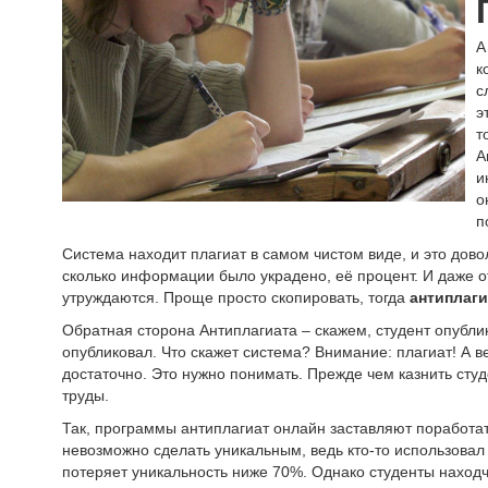
А
к
с
э
т
А
и
о
п
Система находит плагиат в самом чистом виде, и это дово
сколько информации было украдено, её процент. И даже о
утруждаются. Проще просто скопировать, тогда
антиплаги
Обратная сторона Антиплагиата – скажем, студент опублик
опубликовал. Что скажет система? Внимание: плагиат! А в
достаточно. Это нужно понимать. Прежде чем казнить студе
труды.
Так, программы антиплагиат онлайн заставляют поработать
невозможно сделать уникальным, ведь кто-то использовал 
потеряет уникальность ниже 70%. Однако студенты находч