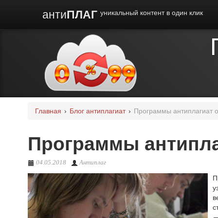
анти
ПЛАГ
уникальный контент в один клик
Главная
›
Блог антиплагиат
›
Программы антиплагиат 
Программы антипла
04.05.2018
Антиплаг
П
у
в
с