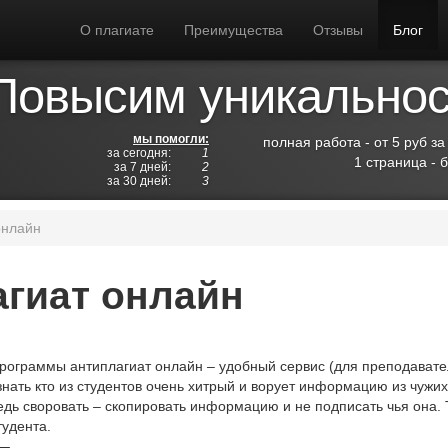
О плагиате
Преимущества
Отзывы
Блог
Повысим уникальност
мы помогли:
полная работа - от 5 руб за
за сегодня:
1
1 страница - 
за 7 дней:
2
за 30 дней:
3
онлайн
гиат онлайн
рограммы антиплагиат онлайн – удобный сервис (для преподавател
знать кто из студентов очень хитрый и ворует информацию из чужих 
едь своровать – скопировать информацию и не подписать чья она. 
тудента.