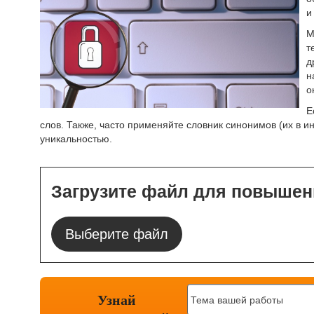
и
М
т
д
н
о
Е
слов. Также, часто применяйте словник синонимов (их в и
уникальностью.
Загрузите файл для повышен
Выберите файл
Узнай