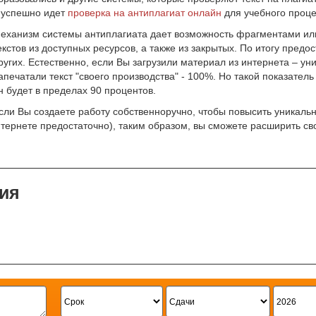
 успешно идет
проверка на антиплагиат онлайн
для учебного проце
еханизм системы антиплагиата дает возможность фрагментами или
екстов из доступных ресурсов, а также из закрытых. По итогу пред
ругих. Естественно, если Вы загрузили материал из интернета – уни
апечатали текст "своего производства" - 100%. Но такой показатель
н будет в пределах 90 процентов.
сли Вы создаете работу собственноручно, чтобы повысить уникальн
нтернете предостаточно), таким образом, вы сможете расширить св
ия