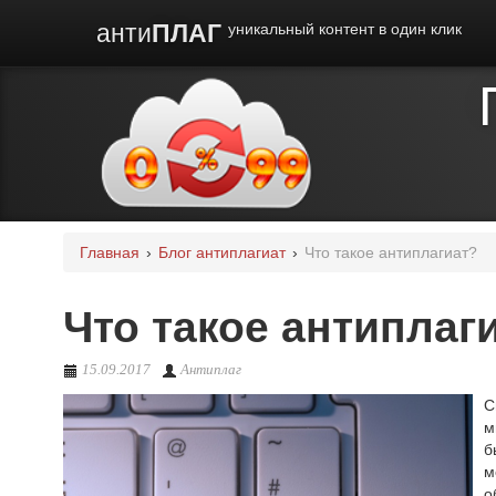
анти
ПЛАГ
уникальный контент в один клик
Главная
›
Блог антиплагиат
›
Что такое антиплагиат?
Что такое антиплаг
15.09.2017
Антиплаг
С
м
б
м
о