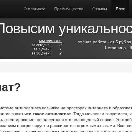
О плагиате
Преимущества
Отзывы
Блог
Повысим уникальност
мы помогли:
полная работа - от 5 руб за
за сегодня:
0
1 страница - 
за 7 дней:
1
за 30 дней:
2
иат?
истема антиплагиата возникла на просторах интернета и образоват
ногие знают
что такое антиплагиат
. Тогда механизм запустился, 
ыло тестирование, но на сегодня это полноценный сервис. Употреб
еханизм прогрессирует и расширяется огромными шагами. Все на
бразовались и другие системы, которые проверяют текст на плагиа