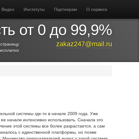
Видео
Институты
Партнерам
О сервисе
ь от 0 до 99,9%
zakaz247@mail.ru
 страницу
бесплатно
ельной системы где-то в начале 2009 года. Уже
и ее начали интенсивно использовать. Сначала это
ление этой системы все более разрастается, а сам
чиналось с единственной платформы, но позже
т. Множество преподавателей знают о такой системе,