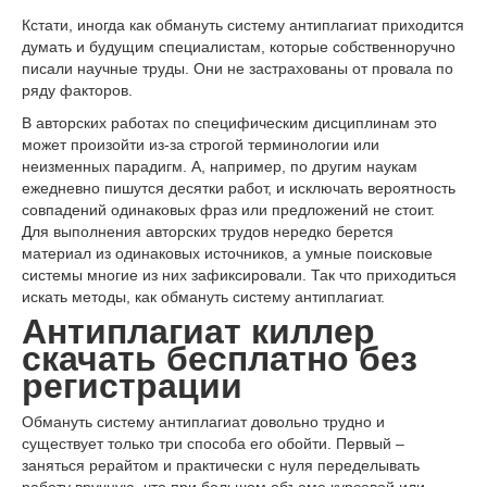
Кстати, иногда как обмануть систему антиплагиат приходится
думать и будущим специалистам, которые собственноручно
писали научные труды. Они не застрахованы от провала по
ряду факторов.
В авторских работах по специфическим дисциплинам это
может произойти из-за строгой терминологии или
неизменных парадигм. А, например, по другим наукам
ежедневно пишутся десятки работ, и исключать вероятность
совпадений одинаковых фраз или предложений не стоит.
Для выполнения авторских трудов нередко берется
материал из одинаковых источников, а умные поисковые
системы многие из них зафиксировали. Так что приходиться
искать методы, как обмануть систему антиплагиат.
Антиплагиат киллер
скачать бесплатно без
регистрации
Обмануть систему антиплагиат довольно трудно и
существует только три способа его обойти. Первый –
заняться рерайтом и практически с нуля переделывать
работу вручную, что при большом объеме курсовой или