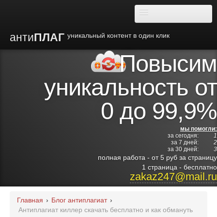
анти
ПЛАГ
уникальный контент в один клик
Повысим
О плагиате
уникальность от
Преимущества
0 до 99,9%
Отзывы
мы помогли:
за сегодня:
1
Блог
за 7 дней:
2
за 30 дней:
3
полная работа - от 5 руб за страницу
Видео
1 страница - бесплатно
zakaz247@mail.ru
Институты
Главная
›
Блог антиплагиат
›
Антиплагиат киллер скачать бесплатно и как обмануть
Партнерам