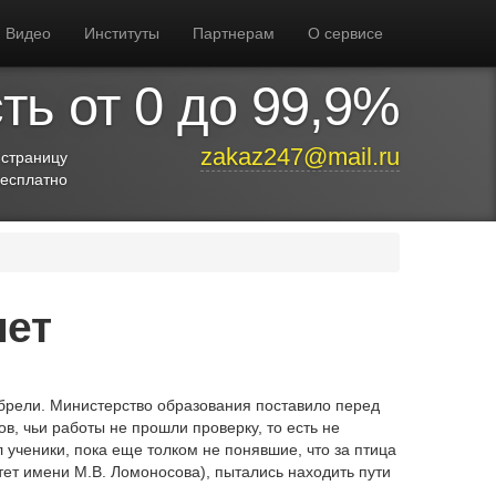
Видео
Институты
Партнерам
О сервисе
ь от 0 до 99,9%
zakaz247@mail.ru
 страницу
бесплатно
лет
обрели. Министерство образования поставило перед
в, чьи работы не прошли проверку, то есть не
 ученики, пока еще толком не понявшие, что за птица
ет имени М.В. Ломоносова), пытались находить пути