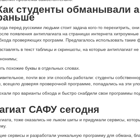
Как студенты обманывали 
раньше
огда перед русскими людьми стоит задача кого-то перехитрить, он
осле появления антиплагиата на страницах интернета хитроумные
бхода проверяющих программ. Предлагалось использовать такие ф
 вставлять в текст таблицы и скриншоты, на которые антиплагиат н
инонимы;
ять похожие буквы в отдельных словах.
дивительное, почти все эти способы работали: студенты собственн
 всецело доверяя проверочной программе, попадались на эти уло
онюхали про варианты обхода и быстро снабдили свои программы 
агиат САФУ сегодня
гиата, тоже оказались не лыком шиты и придумали сервисы, котор
му.
щие сервисы и разработали уникальную программу для обмана, бл