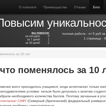
О плагиате
Преимущества
Отзывы
Блог
Повысим уникальност
мы помогли:
полная работа - от 5 руб за
за сегодня:
0
1 страница - 
за 7 дней:
1
за 30 дней:
2
менялось за 10 лет
что поменялось за 10 
яжелее всего приходилось учащимся, когда антиплагиат только из
реподавателями условие: нельзя было допускать к зачетам студенто
абрали необходимого количества баллов. Поэтому загнанные в угол
нтиплагиат САФУ
(Северный (Арктический) федеральный университ
ешения проблемы самостоятельно.