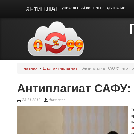
анти
ПЛАГ
уникальный контент в один клик
Главная
›
Блог антиплагиат
›
Антиплагиат САФУ: что по
Антиплагиат САФУ: 
28.11.2018
Антиплаг
Т
п
н
а
р