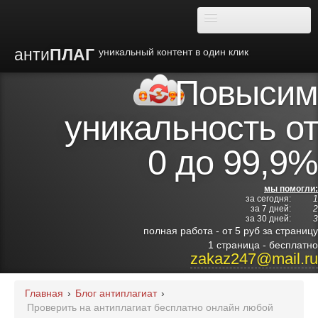
анти
ПЛАГ
уникальный контент в один клик
Повысим
О плагиате
уникальность от
Преимущества
0 до 99,9%
Отзывы
мы помогли:
за сегодня:
1
Блог
за 7 дней:
2
за 30 дней:
3
полная работа - от 5 руб за страницу
Видео
1 страница - бесплатно
zakaz247@mail.ru
Институты
Главная
›
Блог антиплагиат
›
Проверить на антиплагиат бесплатно онлайн любой
Партнерам