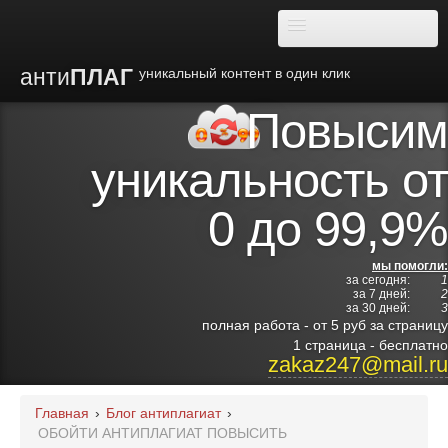
анти
ПЛАГ
уникальный контент в один клик
Повысим
О плагиате
уникальность от
Преимущества
0 до 99,9%
Отзывы
мы помогли:
за сегодня:
1
Блог
за 7 дней:
2
за 30 дней:
3
полная работа - от 5 руб за страницу
Видео
1 страница - бесплатно
zakaz247@mail.ru
Институты
Главная
›
Блог антиплагиат
›
ОБОЙТИ АНТИПЛАГИАТ ПОВЫСИТЬ
Партнерам