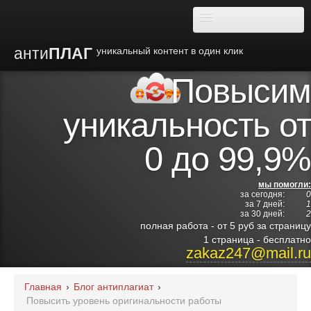
анти
ПЛАГ
уникальный контент в один клик
Повысим
О плагиате
уникальность от
Преимущества
0 до 99,9%
Отзывы
мы помогли:
за сегодня:
0
Блог
за 7 дней:
1
за 30 дней:
2
полная работа - от 5 руб за страницу
Видео
1 страница - бесплатно
zakaz247@mail.ru
Институты
Главная
›
Блог антиплагиат
›
Повысить уровень оригинальности работы
Партнерам