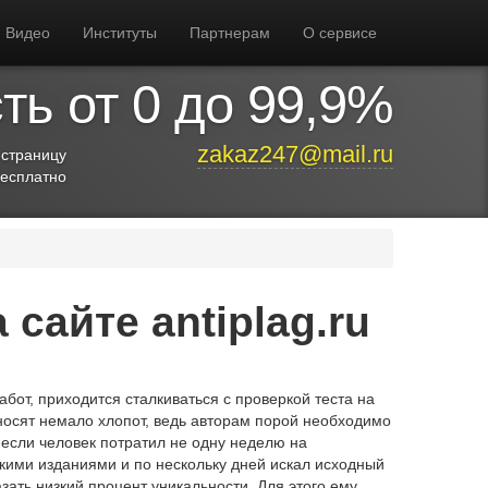
Видео
Институты
Партнерам
О сервисе
ь от 0 до 99,9%
zakaz247@mail.ru
 страницу
бесплатно
сайте antiplag.ru
от, приходится сталкиваться с проверкой теста на
иносят немало хлопот, ведь авторам порой необходимо
 если человек потратил не одну неделю на
кими изданиями и по нескольку дней искал исходный
зать низкий процент уникальности. Для этого ему