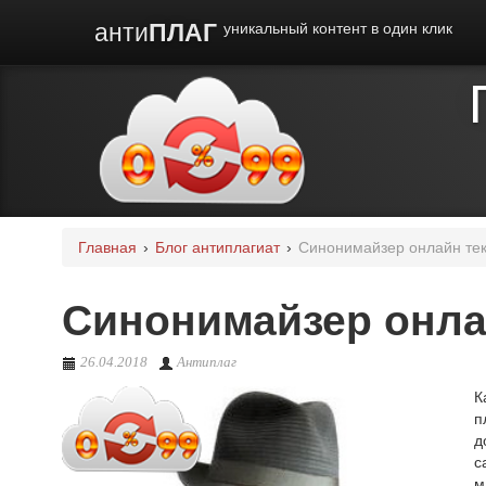
анти
ПЛАГ
уникальный контент в один клик
Главная
›
Блог антиплагиат
›
Синонимайзер онлайн тек
Синонимайзер онлай
26.04.2018
Антиплаг
К
п
д
с
м