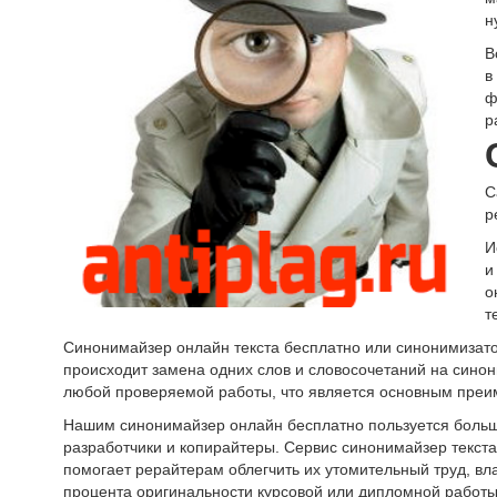
н
В
в
ф
р
С
р
И
и
о
т
Синонимайзер онлайн текста бесплатно или синонимизатор
происходит замена одних слов и словосочетаний на синон
любой проверяемой работы, что является основным преим
Нашим синонимайзер онлайн бесплатно пользуется большо
разработчики и копирайтеры. Сервис синонимайзер текст
помогает рерайтерам облегчить их утомительный труд, вл
процента оригинальности курсовой или дипломной работы