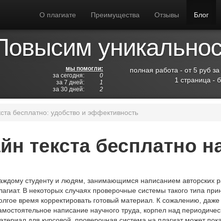
О плагиате
Преимущества
Отзывы
Блог
Повысим уникальност
мы помогли:
полная работа - от 5 руб за
за сегодня:
0
1 страница - 
за 7 дней:
1
за 30 дней:
2
ста бесплатно: удобство и эффективность
н текста бесплатно на 
аждому студенту и людям, занимающимся написанием авторских раб
лагиат. В некоторых случаях проверочные системы такого типа пр
олгое время корректировать готовый материал. К сожалению, даже
амостоятельное написание научного труда, корпел над периодичес
атериал для курсовой, проверочная система на плагиат может пока