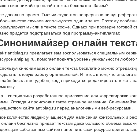
ужен синонимайзер онлайн текста бесплатно. Зачем?
се довольно просто. Тысячи студентов непрерывно пишут реферат
 большинстве случаев используются одни и те же. Поэтому особенн
ормулируют мысли в тексте схоже. Однако при проверке готовой ста
авно придется подстраиваться под программу-антиплагиат.
Синонимайзер онлайн текст
айт antiplag.ru предлагает вам воспользоваться специальным сер
есурсе antiplag.ru, помогает поднять уровень уникальности любого
спользуя синонимайзер онлайн текста бесплатно можно отредактир
 сделать готовую работу оригинальной. И плюс в том, что аналога
нлайн бесплатно удобен, когда приходится редактировать тексты 
ематику.
 – специально разработанное приложение для корректировки конте
имы. Отсюда и происходит такое странное название. Синонимайзер
уществом сайта antiplag.ru перед аналогичными веб-ресурсами.
е количество людей: учащиеся для написания контрольных и рефер
а онлайн бесплатно придает текстам даже большого объема высоки
адельцам собственных сайтов наполнить свои ресурсы оригинальны
.