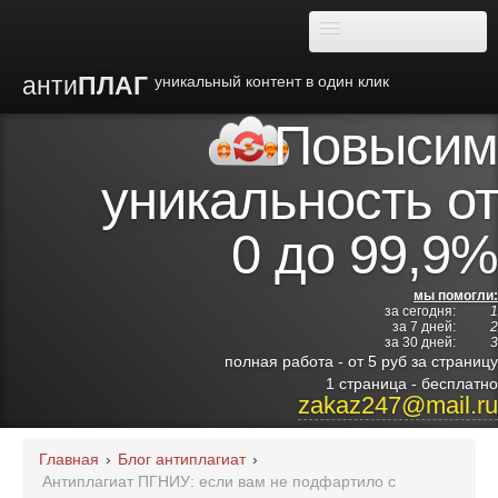
анти
ПЛАГ
уникальный контент в один клик
Повысим
О плагиате
уникальность от
Преимущества
0 до 99,9%
Отзывы
мы помогли:
за сегодня:
1
Блог
за 7 дней:
2
за 30 дней:
3
полная работа - от 5 руб за страницу
Видео
1 страница - бесплатно
zakaz247@mail.ru
Институты
Главная
›
Блог антиплагиат
›
Антиплагиат ПГНИУ: если вам не подфартило с
Партнерам